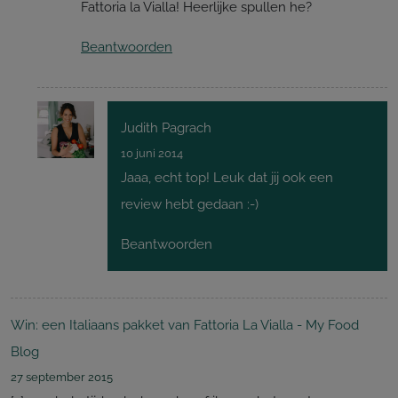
Fattoria la Vialla! Heerlijke spullen he?
Beantwoorden
Judith Pagrach
10 juni 2014
Jaaa, echt top! Leuk dat jij ook een
review hebt gedaan :-)
Beantwoorden
Win: een Italiaans pakket van Fattoria La Vialla - My Food
Blog
27 september 2015