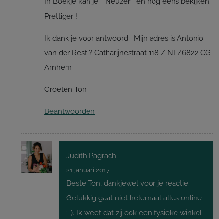
In Boekje kan je “”Neuzen“ en nog eens bekijken.
Prettiger !
Ik dank je voor antwoord ! Mijn adres is Antonio
van der Rest ? Catharijnestraat 118 / NL/6822 CG
Arnhem
Groeten Ton
Beantwoorden
Judith Pagrach
21 januari 2017
Beste Ton, dankjewel voor je reactie.
Gelukkig gaat niet helemaal alles online
:-). Ik weet dat zij ook een fysieke winkel