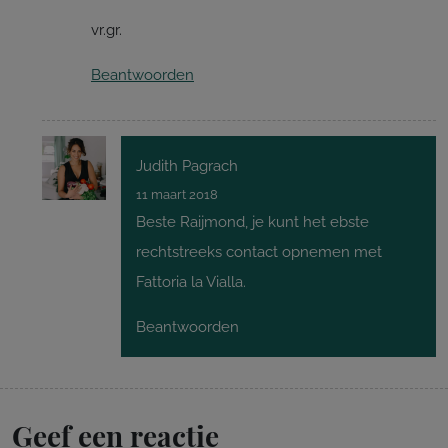
vr.gr.
Beantwoorden
Judith Pagrach
11 maart 2018
Beste Raijmond, je kunt het ebste
rechtstreeks contact opnemen met
Fattoria la Vialla.
Beantwoorden
Geef een reactie