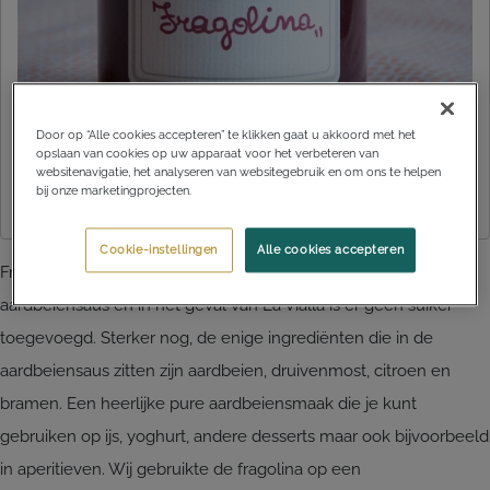
Door op “Alle cookies accepteren” te klikken gaat u akkoord met het
opslaan van cookies op uw apparaat voor het verbeteren van
websitenavigatie, het analyseren van websitegebruik en om ons te helpen
bij onze marketingprojecten.
Cookie-instellingen
Alle cookies accepteren
Fragolina kun je lekker multifunctioneel gebruiken. Het is een
aardbeiensaus en in het geval van La Vialla is er geen suiker
toegevoegd. Sterker nog, de enige ingrediënten die in de
aardbeiensaus zitten zijn aardbeien, druivenmost, citroen en
bramen. Een heerlijke pure aardbeiensmaak die je kunt
gebruiken op ijs, yoghurt, andere desserts maar ook bijvoorbeeld
in aperitieven. Wij gebruikte de fragolina op een