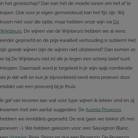
in het gezelschap? Dan kan het de moeite lonen om het af te
kopen. Ook voor je eigen gemoedsrust kan het fijn zijn. Wij
kozen niet voor die optie, maar hebben onze wijn via
De
Wijnbeurs
. De wijnen van de Wijnbeurs hebben we al eens
eerder geproefd en de prijs-kwaliteit verhouding is subliem! Het
zijn goede wijnen (zijn de wijnen niet uitstekend? Dan komen ze
er bij De Wijnbeurs niet in) die je tegen een scherp tarief kunt
inkopen. Daarnaast word je begeleid in je wijn-spijs combinatie
als je dat wilt en kun je bijvoorbeeld eerst eens proeven door
middel van een proeverij bij je thuis.
Ik gaf van tevoren aan wat voor type wijnen ik lekker vind en zij
kwamen met een aantal suggesties. De
Aurelia Prosecco
hebben we inmiddels geproefd. De rest gaan we lekker 26 mei
proeven :-). We hebben gekozen voor: een Sauvignon Blanc,
een
Viognier
, Rioja, Shiraz en dus een Prosecco. De Prosecco