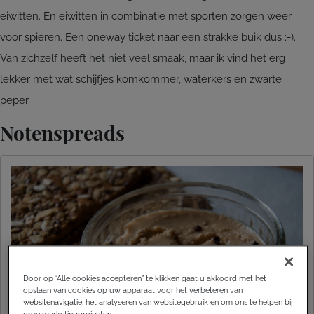
eiwitten. En eiwitten in combinatie met sporten zorgen weer
voor spieren. Een oneway ticket naar een strakke buik dus ;-).
Van zichzelf heeft het niet veel smaak, maar ik vind het erg
lekker met wat schijfjes komkommer, waterkers en zwarte
peper.
Notenspreads
Door op “Alle cookies accepteren” te klikken gaat u akkoord met het
opslaan van cookies op uw apparaat voor het verbeteren van
websitenavigatie, het analyseren van websitegebruik en om ons te helpen bij