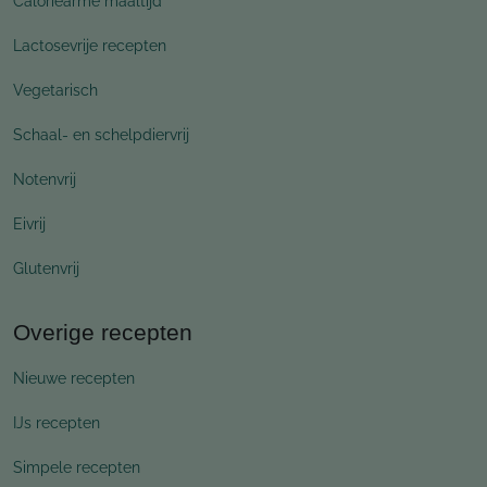
Caloriearme maaltijd
Lactosevrije recepten
Vegetarisch
Schaal- en schelpdiervrij
Notenvrij
Eivrij
Glutenvrij
Overige recepten
Nieuwe recepten
IJs recepten
Simpele recepten