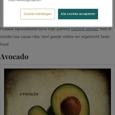
onze marketingprojecten.
Cookie-instellingen
Alle cookies accepteren
Probeer bijvoorbeeld eens mijn yummy
cashew spread
, met of
zonder raw cacao nibs. Veel goede vetten en regelrecht ‘brain
food’.
Avocado