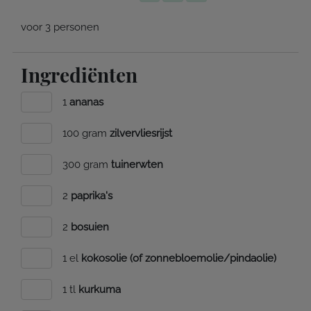
voor 3 personen
Ingrediënten
1
ananas
100 gram
zilvervliesrijst
300 gram
tuinerwten
2
paprika's
2
bosuien
1 el
kokosolie (of zonnebloemolie/pindaolie)
1 tl
kurkuma