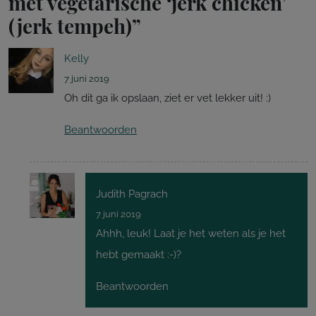
met vegetarische ‘jerk chicken’
(jerk tempeh)
”
Kelly
7 juni 2019
Oh dit ga ik opslaan, ziet er vet lekker uit! :)
Beantwoorden
Judith Pagrach
7 juni 2019
Ahhh, leuk! Laat je het weten als je het
hebt gemaakt :-)?
Beantwoorden