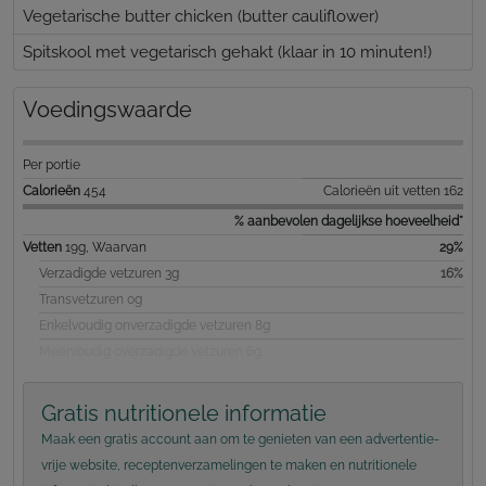
Vegetarische butter chicken (butter cauliflower)
Spitskool met vegetarisch gehakt (klaar in 10 minuten!)
Voedingswaarde
Per portie
Calorieën
454
Calorieën uit vetten 162
% aanbevolen dagelijkse hoeveelheid*
Vetten
19g, Waarvan
29%
Verzadigde vetzuren 3g
16%
Transvetzuren 0g
Enkelvoudig onverzadigde vetzuren 8g
Meervoudig overzadigde vetzuren 6g
Gratis nutritionele informatie
Maak een gratis account aan om te genieten van een advertentie-
vrije website, receptenverzamelingen te maken en nutritionele