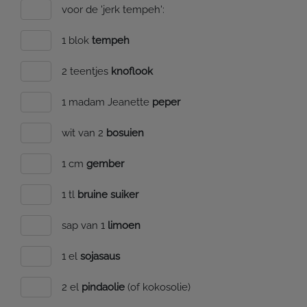
voor de 'jerk tempeh':
1 blok
tempeh
2 teentjes
knoflook
1 madam Jeanette
peper
wit van 2
bosuien
1 cm
gember
1 tl
bruine suiker
sap van 1
limoen
1 el
sojasaus
2 el
pindaolie
(of kokosolie)