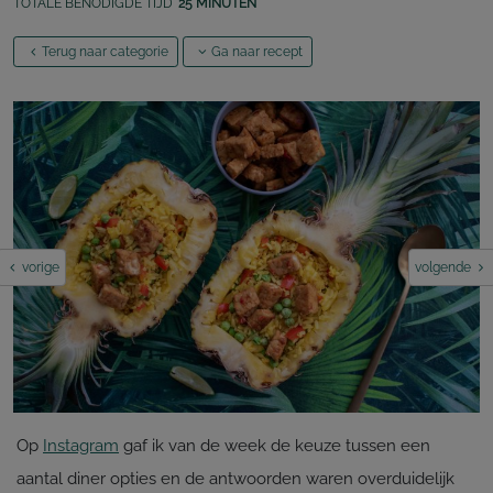
TOTALE BENODIGDE TIJD
25 MINUTEN
Terug naar categorie
Ga naar recept
vorige
volgende
Op
Instagram
gaf ik van de week de keuze tussen een
aantal diner opties en de antwoorden waren overduidelijk