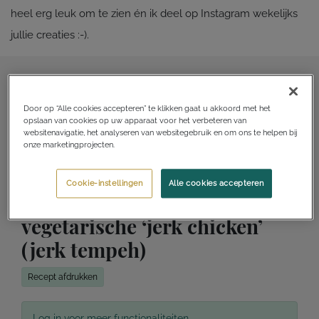
heel erg leuk om te zien én ik deel op Instagram wekelijks
jullie creaties :-).
Door op “Alle cookies accepteren” te klikken gaat u akkoord met het
opslaan van cookies op uw apparaat voor het verbeteren van
websitenavigatie, het analyseren van websitegebruik en om ons te helpen bij
onze marketingprojecten.
Cookie-instellingen
Alle cookies accepteren
Ananas fried rice met
vegetarische ‘jerk chicken’
(jerk tempeh)
Recept afdrukken
Log in voor meer functionaliteiten