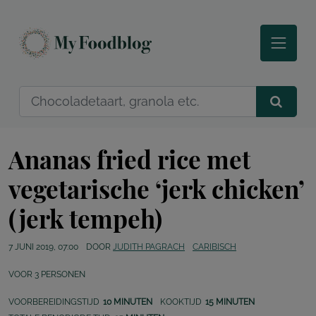
Ananas fried rice met
vegetarische ‘jerk chicken’
(jerk tempeh)
7 JUNI 2019, 07:00
DOOR
JUDITH PAGRACH
CARIBISCH
VOOR
3
PERSONEN
VOORBEREIDINGSTIJD
10 MINUTEN
KOOKTIJD
15 MINUTEN