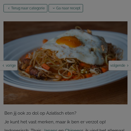
Terug naar categorie
Ga naar recept
vorige
volgende
Ben jij ook zo dol op Aziatisch eten?
Je kunt het vast merken, maar ik ben er verzot op!
Indonesisch, Thais,
Japans
en
Chinees
s, ik vind het allemaal