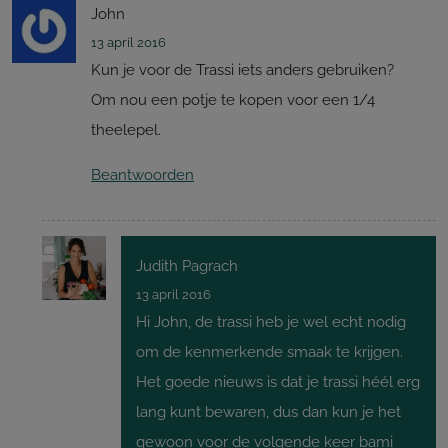
John
13 april 2016
Kun je voor de Trassi iets anders gebruiken?
Om nou een potje te kopen voor een 1/4
theelepel.
Beantwoorden
Judith Pagrach
13 april 2016
Hi John, de trassi heb je wel echt nodig
om de kenmerkende smaak te krijgen.
Het goede nieuws is dat je trassi héél erg
lang kunt bewaren, dus dan kun je het
gewoon voor de volgende keer bami