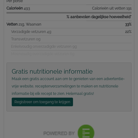
Per portie
Calorieën
493
Calorieën uit vetten 191
% aanbevolen dagelijkse hoeveelheid*
Vetten
21g, Waarvan
33%
Verzadigde vetzuren 4g
22%
Transvetzuren 0g
Enkelvoudig onverzadigde vetzuren 9g
Meervoudig overzadigde vetzuren 6g
Gratis nutritionele informatie
Maak een gratis account aan om te genieten van een advertentie-
vrije website, receptenverzamelingen te maken en nutritionele
informatie bij elk recept te zien. Helemaal gratis!
Registreer om toegang te krijgen