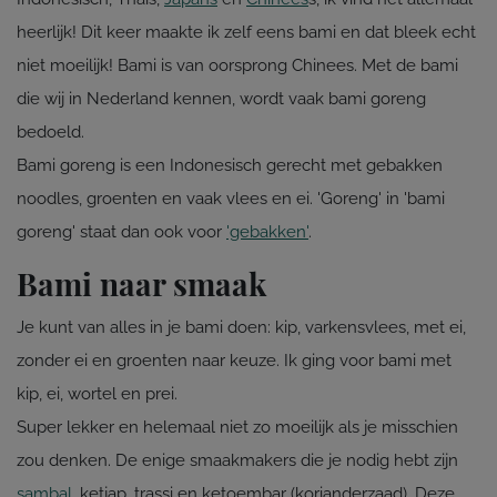
heerlijk! Dit keer maakte ik zelf eens bami en dat bleek echt
niet moeilijk! Bami is van oorsprong Chinees. Met de bami
die wij in Nederland kennen, wordt vaak bami goreng
bedoeld.
Bami goreng is een Indonesisch gerecht met gebakken
noodles, groenten en vaak vlees en ei. 'Goreng' in 'bami
goreng' staat dan ook voor
'gebakken'
.
Bami naar smaak
Je kunt van alles in je bami doen: kip, varkensvlees, met ei,
zonder ei en groenten naar keuze. Ik ging voor bami met
kip, ei, wortel en prei.
Super lekker en helemaal niet zo moeilijk als je misschien
zou denken. De enige smaakmakers die je nodig hebt zijn
sambal
, ketjap, trassi en ketoembar (korianderzaad). Deze