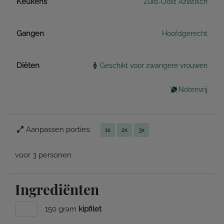
Keukens
Zuid-Oost Aziatisch
Gangen
Hoofdgerecht
Diëten
Geschikt voor zwangere vrouwen
Notenvrij
Aanpassen porties:
1x
2x
3x
voor 3 personen
Ingrediënten
150 gram
kipfilet