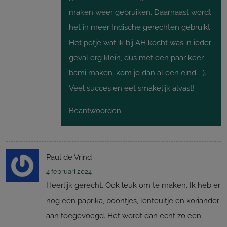
maken weer gebruiken. Daarnaast wordt
het in meer Indische gerechten gebruikt.
Het potje wat ik bij AH kocht was in ieder
geval erg klein, dus met een paar keer
bami maken, kom je dan al een eind ;-).
Veel succes en eet smakelijk alvast!
Beantwoorden
Paul de Vrind
4 februari 2024
Heerlijk gerecht. Ook leuk om te maken. Ik heb er
nog een paprika, boontjes, lenteuitje en koriander
aan toegevoegd. Het wordt dan echt zo een