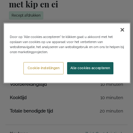
met kip en ei
Recept afdrukken
Log in voor meer functionaliteiten
Door op “Alle cookies accepteren” te klikken gaat u akkoord met het
opslaan van cookies op uw apparaat voor het verbeteren van
Toevoegen aan receptenverzameling
websitenavigatie, het analyseren van websitegebruik en om ons te helpen bij
onze marketingprojecten.
Ik wil dit maken
Ik heb dit gemaakt
Cookie-instellingen
Alle cookies accepteren
Voorbereidingstijd
10 minuten
Kooktijd
10 minuten
Totale benodigde tijd
20 minuten