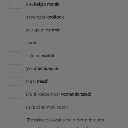
2 el
ketjap manis
3 teentjes
knoflook
200 gram
eiermie
1
prei
1 kleine
wortel
3 el
arachideolie
1/4 tl
trassi*
1/8 tl. ketoembar
(korianderzaad)
1 1/2 el sambal oelek
*Trassi is een Aziatische gefermenteerde