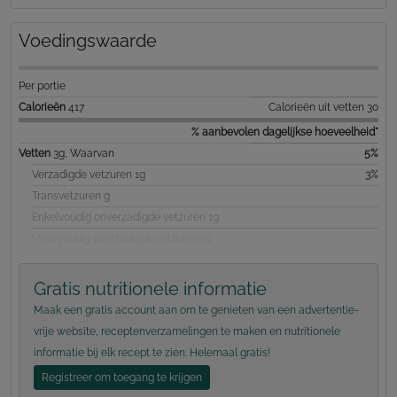
Voedingswaarde
Per portie
Calorieën
417
Calorieën uit vetten 30
% aanbevolen dagelijkse hoeveelheid*
Vetten
3g, Waarvan
5%
Verzadigde vetzuren 1g
3%
Transvetzuren g
Enkelvoudig onverzadigde vetzuren 1g
Meervoudig overzadigde vetzuren 1g
Gratis nutritionele informatie
Maak een gratis account aan om te genieten van een advertentie-
vrije website, receptenverzamelingen te maken en nutritionele
informatie bij elk recept te zien. Helemaal gratis!
Registreer om toegang te krijgen