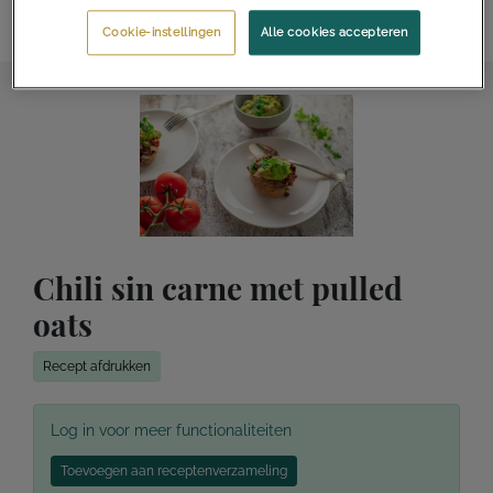
#myfoodblognl!
Cookie-instellingen
Alle cookies accepteren
Chili sin carne met pulled
oats
Recept afdrukken
Log in voor meer functionaliteiten
Toevoegen aan receptenverzameling