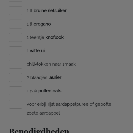
1 tl
bruine rietsuiker
1 tl
oregano
1 teentje
knoflook
1
witte ui
chilivlokken naar smaak
2 blaadjes
laurier
1 pak
pulled oats
voor erbij: rijst aardappelpuree of gepofte
zoete aardappel
Benodigdheden