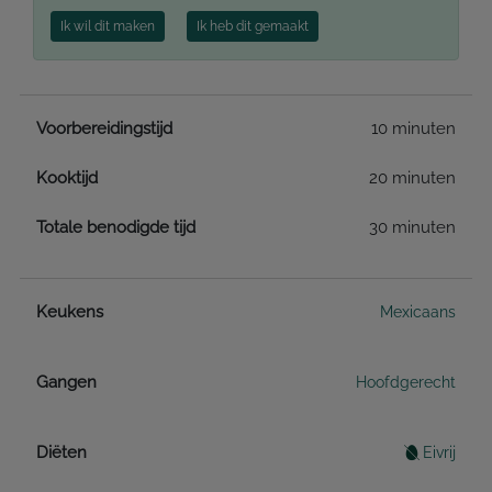
Ik wil dit maken
Ik heb dit gemaakt
Voorbereidingstijd
10 minuten
Kooktijd
20 minuten
Totale benodigde tijd
30 minuten
Keukens
Mexicaans
Gangen
Hoofdgerecht
Diëten
Eivrij