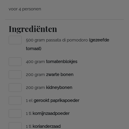
voor 4 personen
Ingrediënten
500 gram passata di pomodoro
(gezeefde
tomaat)
400 gram
tomatenblokjes
200 gram
zwarte bonen
200 gram
kidneybonen
1 el
gerookt paprikapoeder
1 tl
komijnzaadpoeder
1 tl
korianderzaad