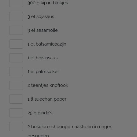
300 g kip in blokjes
3 el sojasaus
3 el sesamolie
1 el balsamicoazijn
1 el hoisinsaus
1 el palmsuiker
2 teentjes knoflook
1 tl suechan peper
25 g pinda's
2 bosuien schoongemaakte en in ringen
gesneden