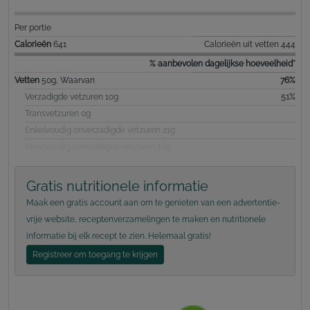
Per portie
Calorieën
641
Calorieën uit vetten 444
% aanbevolen dagelijkse hoeveelheid*
Vetten
50g, Waarvan
76%
Verzadigde vetzuren 10g
51%
Transvetzuren 0g
Enkelvoudig onverzadigde vetzuren 21g
Meervoudig overzadigde vetzuren 16g
Gratis nutritionele informatie
Maak een gratis account aan om te genieten van een advertentie-
vrije website, receptenverzamelingen te maken en nutritionele
informatie bij elk recept te zien. Helemaal gratis!
Registreer om toegang te krijgen