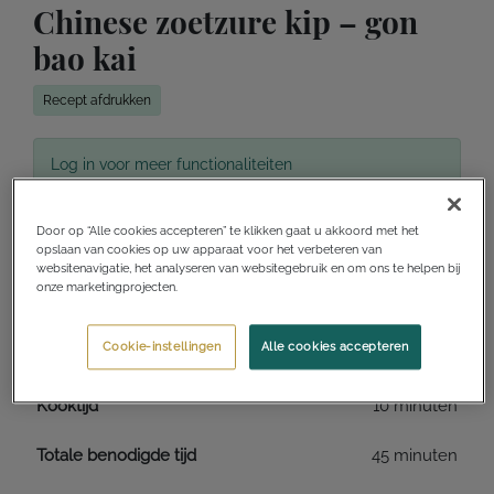
Chinese zoetzure kip – gon
bao kai
Recept afdrukken
Log in voor meer functionaliteiten
Toevoegen aan receptenverzameling
Door op “Alle cookies accepteren” te klikken gaat u akkoord met het
opslaan van cookies op uw apparaat voor het verbeteren van
Ik wil dit maken
Ik heb dit gemaakt
websitenavigatie, het analyseren van websitegebruik en om ons te helpen bij
onze marketingprojecten.
Cookie-instellingen
Alle cookies accepteren
Voorbereidingstijd
10 minuten
Kooktijd
10 minuten
Totale benodigde tijd
45 minuten