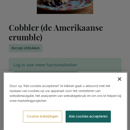
Cobbler (de Amerikaanse
crumble)
Recept afdrukken
Log in voor meer functionaliteiten
Toevoegen aan receptenverzameling
Door op “Alle cookies accepteren” te klikken gaat u akkoord met het
Ik wil dit maken
Ik heb dit gemaakt
opslaan van cookies op uw apparaat voor het verbeteren van
websitenavigatie, het analyseren van websitegebruik en om ons te helpen bij
onze marketingprojecten.
Voorbereidingstijd
10 minuten
Cookie-instellingen
Alle cookies accepteren
Kooktijd
30 minuten