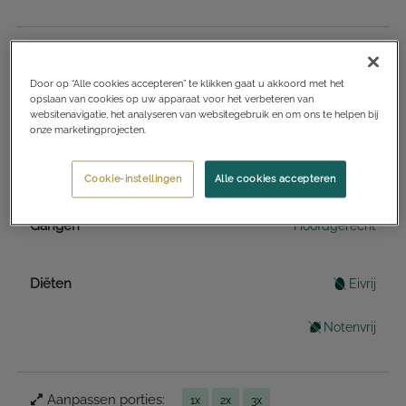
Totale benodigde tijd
20 minuten
Door op “Alle cookies accepteren” te klikken gaat u akkoord met het
opslaan van cookies op uw apparaat voor het verbeteren van
websitenavigatie, het analyseren van websitegebruik en om ons te helpen bij
Keukens
Frans
onze marketingprojecten.
Nederlands
Cookie-instellingen
Alle cookies accepteren
Gangen
Hoofdgerecht
Diëten
Eivrij
Notenvrij
Aanpassen porties:
1x
2x
3x