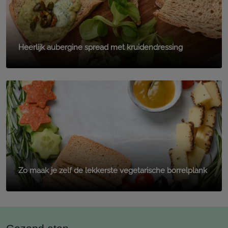
Heerlijk aubergine spread met kruidendressing
Zo maak je zelf de lekkerste vegetarische borrelplank