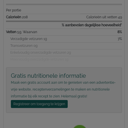
Per portie
Calorieën
208
Calorieën uit vetten 49
% aanbevolen dagelijkse hoeveelheid*
Vetten
5g, Waarvan
8%
Verzadigde vetzuren 1g
7%
Transvetzuren 0g
Enkelvoudig onverzadigde vetzuren 2g
Meervoudig overzadigde vetzuren 1g
Gratis nutritionele informatie
Maak een gratis account aan om te genieten van een advertentie-
vrije website, receptenverzamelingen te maken en nutritionele
informatie bij elk recept te zien. Helemaal gratis!
Registreer om toegang te krijgen