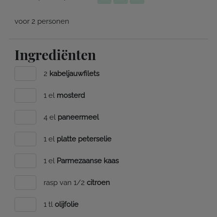
voor 2 personen
Ingrediënten
2
kabeljauwfilets
1 el
mosterd
4 el
paneermeel
1 el
platte peterselie
1 el
Parmezaanse kaas
rasp van 1/2
citroen
1 tl
olijfolie