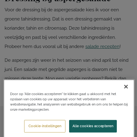
Voor de dressing bij de aspergesalade kies ik voor een
groene tahinidressing. Dat is een dressing gemaakt van
koriander, tahin en citroensap. Deze tahinidressing is
veelzijdig en past bij veel verschillende ingrediënten.
Probeer hem dus vooral uit bij andere
salade recepten
!
De asperges zijn weer in het seizoen van eind april tot eind
juni. Een salade met gegrilde asperges is daarom niet te
missen deze lente. Nog een variatie proberen? Bekijk dan
eens mijn recept voor een
groene aspergesalade met
Door op “Alle cookies accepteren” te klikken gaat u akkoord met het
burrata en artisjok
.
opslaan van cookies op uw apparaat voor het verbeteren van
websitenavigatie, het analyseren van websitegebruik en om ons te helpen bij
onze marketingprojecten.
Cookie-instellingen
Alle cookies accepteren