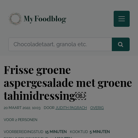
Frisse groene
aspergesalade met groene
tahinidressing￼
20 MAART 2022, 10:03
DOOR
JUDITH PAGRACH
OVERIG
VOOR
2
PERSONEN
VOORBEREIDINGSTIJD
15 MINUTEN
KOOKTIJD
5 MINUTEN