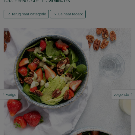
TOTALE BENODIGDE TIJD
20 MINUTEN
Terug naar categorie
Ga naar recept
vorige
volgende