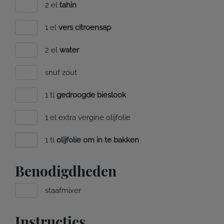
2 el
tahin
1 el
vers citroensap
2 el
water
snuf zout
1 tl
gedroogde bieslook
1 el extra vergine olijfolie
1 tl
olijfolie om in te bakken
Benodigdheden
staafmixer
Instructies