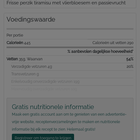
Frisse perzik tiramisu met vlierbloesem en passievrucht
Voedingswaarde
Per portie
Calorieën
445
Calorieën uit vetten 290
% aanbevolen dagelijkse hoeveelheid*
Vetten
35g, Waarvan
54%
Verzadigde vetzuren 4g
20%
Transvetzuren g
Enkelvoudig onverzadigde vetzuren 19g
Meervoudig overzadigde vetzuren 10g
Gratis nutritionele informatie
Maak een gratis account aan om te genieten van een advertentie-
vrije website, receptenverzamelingen te maken en nutritionele
informatie bij elk recept te zien. Helemaal gratis!
Registreer om toegang te krijgen