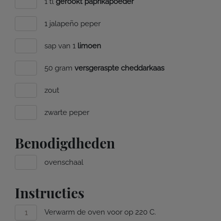
1 tl
gerookt paprikapoeder
1 jalapeño peper
sap van 1
limoen
50 gram
versgeraspte cheddarkaas
zout
zwarte peper
Benodigdheden
ovenschaal
Instructies
Verwarm de oven voor op 220 C.