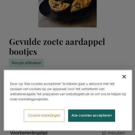
Gevulde zoete aardappel
bootjes
Recept afdrukken
Log in voor meer functionaliteiten
Door op “Alle cookies accepteren” te klikken gaat u akkoord met het
opslaan van cookies op uw apparaat voor het verbeteren van
Toevoegen aan receptenverzameling
websitenavigatie, het analyseren van websitegebruik en om ons te helpen bij
onze marketingprojecten.
Ik wil dit maken
Ik heb dit gemaakt
Cookie-instellingen
Alle cookies accepteren
Voorbereidingstijd
10 minuten