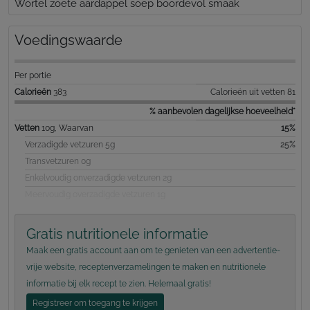
Wortel zoete aardappel soep boordevol smaak
Voedingswaarde
Per portie
Calorieën
383
Calorieën uit vetten 81
% aanbevolen dagelijkse hoeveelheid*
Vetten
10g, Waarvan
15%
Verzadigde vetzuren 5g
25%
Transvetzuren 0g
Enkelvoudig onverzadigde vetzuren 2g
Meervoudig overzadigde vetzuren 1g
Gratis nutritionele informatie
Maak een gratis account aan om te genieten van een advertentie-
vrije website, receptenverzamelingen te maken en nutritionele
informatie bij elk recept te zien. Helemaal gratis!
Registreer om toegang te krijgen