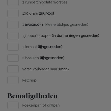
2 runderchipolata worstjes
100 gram
zuurkool
1
avocado
(in kleine blokjes gesneden)
1 jalepeño peper
(in dunne ringen gesneden)
1 tomaat
(fijngesneden)
2 bosuien
(fijngesneden)
verse koriander naar smaak
ketchup
Benodigdheden
koekenpan of grillpan