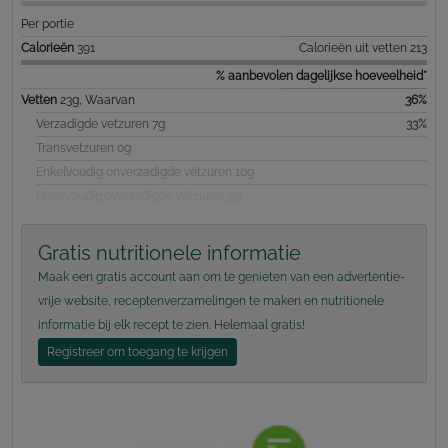
Per portie
Calorieën
391
Calorieën uit vetten 213
% aanbevolen dagelijkse hoeveelheid*
Vetten
23g, Waarvan
36%
Verzadigde vetzuren 7g
33%
Transvetzuren 0g
Enkelvoudig onverzadigde vetzuren 10g
Meervoudig overzadigde vetzuren 5g
Gratis nutritionele informatie
Maak een gratis account aan om te genieten van een advertentie-
vrije website, receptenverzamelingen te maken en nutritionele
informatie bij elk recept te zien. Helemaal gratis!
Registreer om toegang te krijgen