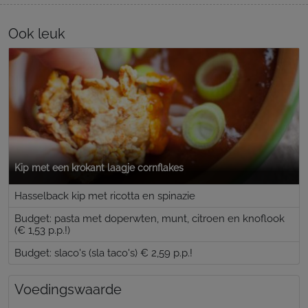
Ook leuk
Kip met een krokant laagje cornflakes
Hasselback kip met ricotta en spinazie
Budget: pasta met doperwten, munt, citroen en knoflook
(€ 1,53 p.p.!)
Budget: slaco's (sla taco's) € 2,59 p.p.!
Voedingswaarde