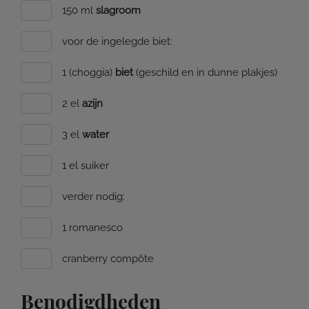
150 ml
slagroom
voor de ingelegde biet:
1 (choggia)
biet
(geschild en in dunne plakjes)
2 el
azijn
3 el
water
1 el suiker
verder nodig:
1 romanesco
cranberry compôte
Benodigdheden