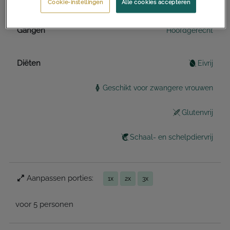
Cookie-instellingen
Alle cookies accepteren
Gangen
Hoofdgerecht
Diëten
Eivrij
Geschikt voor zwangere vrouwen
Glutenvrij
Schaal- en schelpdiervrij
Aanpassen porties:
1x
2x
3x
voor 5 personen