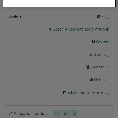
Diëten
Eivrij
Geschikt voor zwangere vrouwen
Gezond
Glutenvrij
Lactosevrij
Notenvrij
Schaal- en schelpdiervrij
Aanpassen porties:
1x
2x
3x