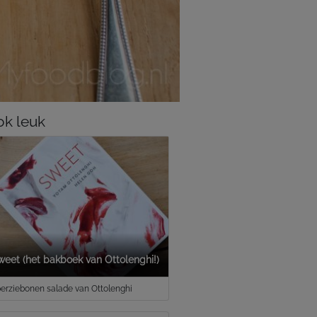
k leuk
weet (het bakboek van Ottolenghi!)
erziebonen salade van Ottolenghi