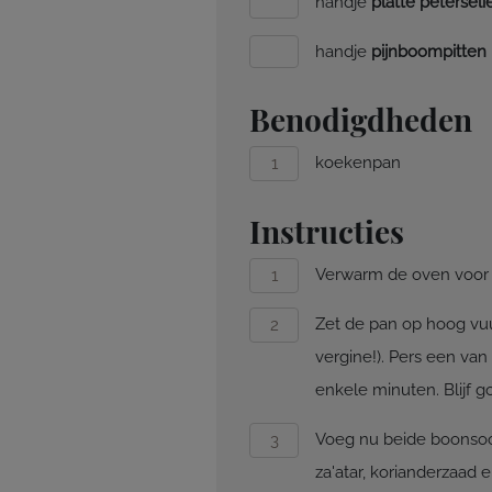
handje
platte peterseli
handje
pijnboompitten
Benodigdheden
koekenpan
Instructies
Verwarm de oven voor e
Zet de pan op hoog vuur 
vergine!). Pers een van
enkele minuten. Blijf 
Voeg nu beide boonsoort
za'atar, korianderzaad e