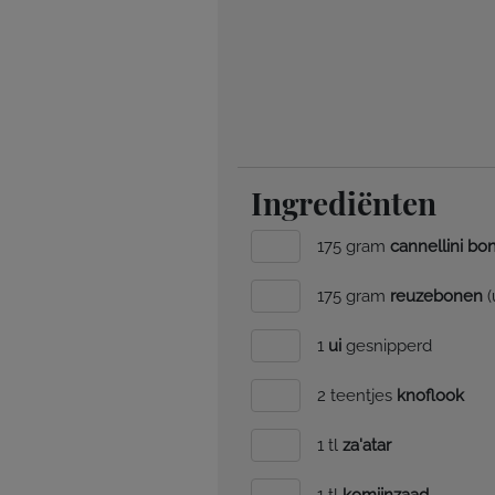
Ingrediënten
175 gram
cannellini bo
175 gram
reuzebonen
(
1
ui
gesnipperd
2 teentjes
knoflook
1 tl
za'atar