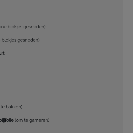
eine blokjes gesneden)
e blokjes gesneden)
urt
 te bakken)
lijfolie
(om te garneren)