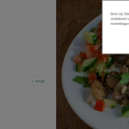
Door op “All
verbeteren v
marketingpro
vorige