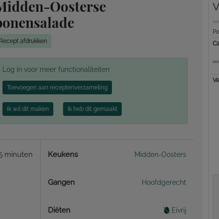
Midden-Oosterse
V
bonensalade
Pe
Recept afdrukken
Ca
Log in voor meer functionaliteiten
Ve
Toevoegen aan receptenverzameling
Ik wil dit maken
Ik heb dit gemaakt
5 minuten
Keukens
Midden-Oosters
Gangen
Hoofdgerecht
Diëten
Eivrij