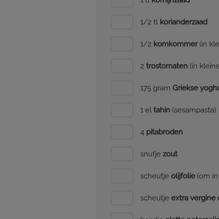
1 tl
komijnzaad
1/2 tl
korianderzaad
1/2
komkommer
(in kl
2
trostomaten
(in klein
175 gram
Griekse yogh
1 el
tahin
(sesampasta)
4
pitabroden
snufje
zout
scheutje
olijfolie
(om in
scheutje
extra vergine o