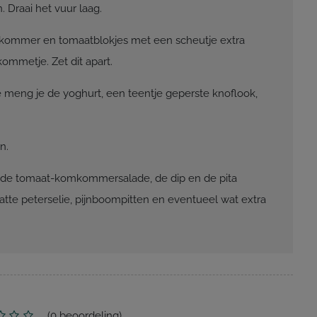
. Draai het vuur laag.
kommer en tomaatblokjes met een scheutje extra
 kommetje. Zet dit apart.
meng je de yoghurt, een teentje geperste knoflook,
n.
de tomaat-komkommersalade, de dip en de pita
atte peterselie, pijnboompitten en eventueel wat extra
(
0
beoordeling)