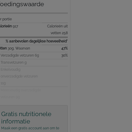
oedingswaarde
r portie
lorieën
917
Calorieën uit
vetten 258
% aanbevolen dagelijkse hoeveelheid*
tten
30g, Waarvan
47%
Verzadigde vetzuren 6g
30%
Transvetzuren g
Enkelvoudig
onverzadigde vetzuren
11g
Meervoudig overzadigde
vetzuren 9g
Gratis nutritionele
informatie
Maak een gratis account aan om te