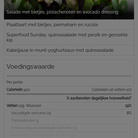
Salade met bietjes, pistachenoten en avocado dressing
Plaattaart met bietjes, parmaham en rucola
Superfood Sunday: quinoasalade met perzik en gerookte
kip
Kabeljauw in munt-yoghurtsaus met quinoasalade
Voedingswaarde
Per portie
Calorieën
420
Calorieën uit vetten 107
% aanbevolen dagelijkse hoeveelheid*
Vetten
12g, Waarvan
19%
Verzadigde vetzuren 2g
8%
Transvetzuren g
Enkelvoudig onverzadigde vetzuren 7g
Meervoudig overzadigde vetzuren 3g