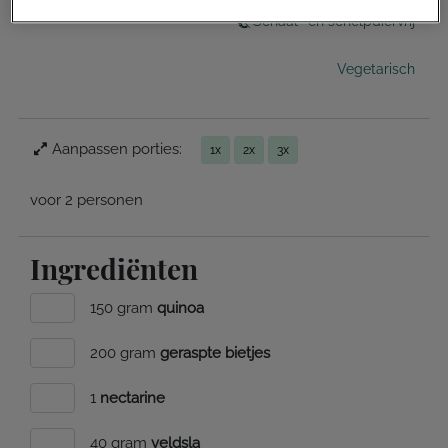
Schaal- en schelpdiervrij
Vegetarisch
Aanpassen porties:
1x
2x
3x
voor 2 personen
Ingrediënten
150 gram
quinoa
200 gram
geraspte bietjes
1
nectarine
40 gram
veldsla