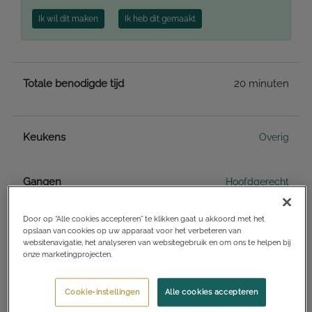
Ik wil dit maken
Ik heb dit gemaakt
Totale benodigde tijd
20 minuten
Keukens
Overig
Gangen
Hoofdgerecht
Door op “Alle cookies accepteren” te klikken gaat u akkoord met het
Diëten
Gezond
opslaan van cookies op uw apparaat voor het verbeteren van
websitenavigatie, het analyseren van websitegebruik en om ons te helpen bij
onze marketingprojecten.
Glutenvrij
Cookie-instellingen
Alle cookies accepteren
Notenvrij