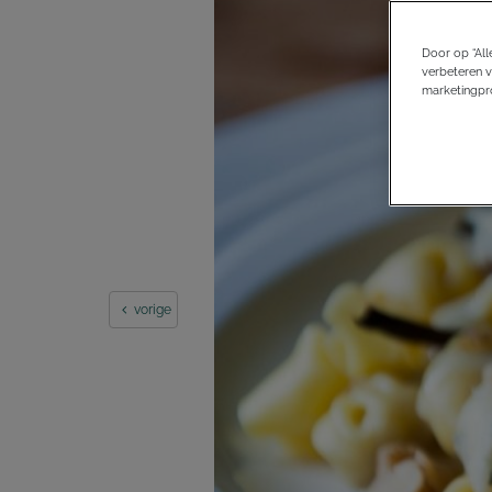
Door op “All
verbeteren v
marketingpro
vorige