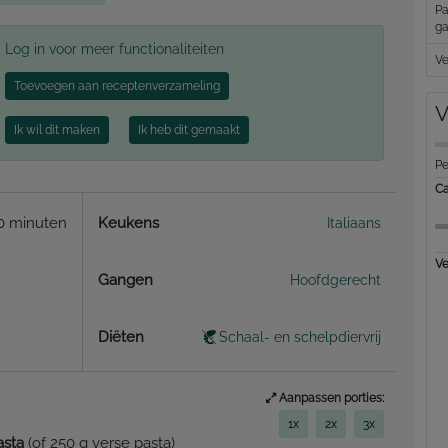
Pa
ga
Log in voor meer functionaliteiten
Ve
Toevoegen aan receptenverzameling
V
Ik wil dit maken
Ik heb dit gemaakt
Pe
Ca
0 minuten
Keukens
Italiaans
Ve
Gangen
Hoofdgerecht
Diëten
Schaal- en schelpdiervrij
Aanpassen porties:
1x
2x
3x
asta
(of 250 g verse pasta)