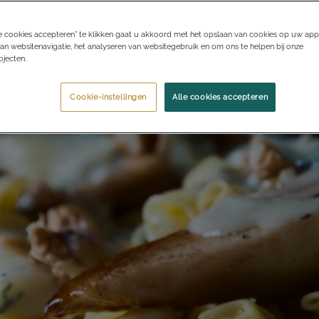
e cookies accepteren” te klikken gaat u akkoord met het opslaan van cookies op uw app
an websitenavigatie, het analyseren van websitegebruik en om ons te helpen bij onze
jecten.
Cookie-instellingen
Alle cookies accepteren