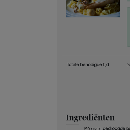
Totale benodigde tijd
2
Ingrediënten
150 gram
gedroogde p