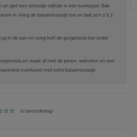
n en giet een scheutje olijfolie in een koekepan. Bak
peren in. Voeg de balsamicoazijn toe en laat zo'n 2 à 3
.
erug in de pan en voeg kort de gorganzola toe zodat
gorgonzola en maak af met de peren, walnoten en een
esprenkel eventueel met extra balsamicoazijn.
(
0
beoordeling)