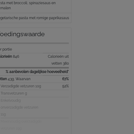
sta met broccoli, spinaziesaus en
rnalen
getarische pasta met romige paprikasaus
oedingswaarde
r portie
lorieën
846
Calorieën uit
vetten 380
% aanbevolen dagelijkse hoeveelheid*
tten
43g, Waarvan
67%
Verzadigde vetzuren 10g
52%
Transvetzuren g
Enkelvoudig
onverzadigde vetzuren
11g
Meervoudig overzadigde
vetzuren 19g