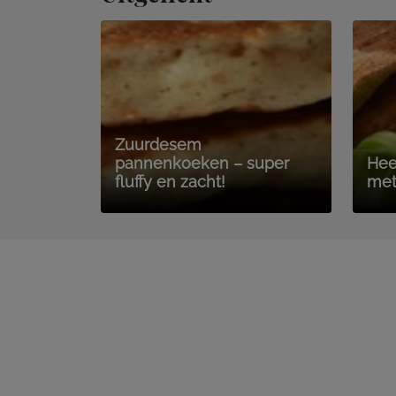
Zuurdesem
pannenkoeken – super
Hee
fluffy en zacht!
met