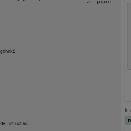
voor 2 personen
fgehakt)
In
e instructies.