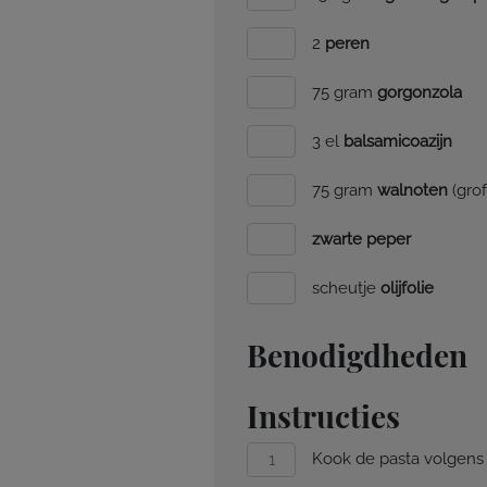
2
peren
75 gram
gorgonzola
3 el
balsamicoazijn
75 gram
walnoten
(gro
zwarte peper
scheutje
olijfolie
Benodigdheden
Instructies
Kook de pasta volgens d