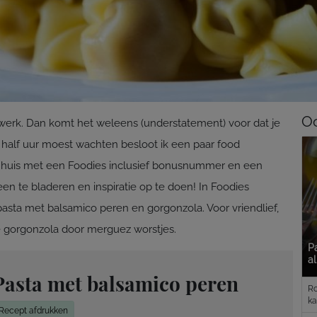
Oo
ar werk. Dan komt het weleens (understatement) voor dat je
n half uur moest wachten besloot ik een paar food
aar huis met een Foodies inclusief bonusnummer en een
en te bladeren en inspiratie op te doen! In Foodies
pasta met balsamico peren en gorgonzola. Voor vriendlief,
de gorgonzola door merguez worstjes.
Pa
al
Pasta met balsamico peren
Ro
ka
Recept afdrukken