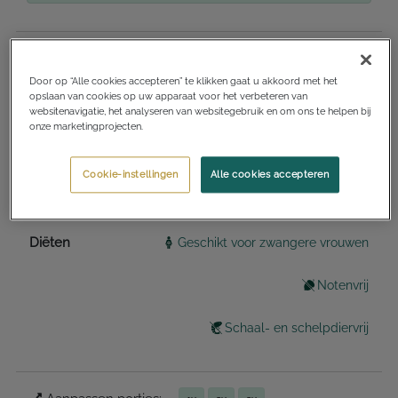
Door op “Alle cookies accepteren” te klikken gaat u akkoord met het
Keukens
Amerikaans
opslaan van cookies op uw apparaat voor het verbeteren van
websitenavigatie, het analyseren van websitegebruik en om ons te helpen bij
onze marketingprojecten.
Gangen
Hoofdgerecht
Cookie-instellingen
Alle cookies accepteren
Lichte maaltijden en snacks
Diëten
Geschikt voor zwangere vrouwen
Notenvrij
Schaal- en schelpdiervrij