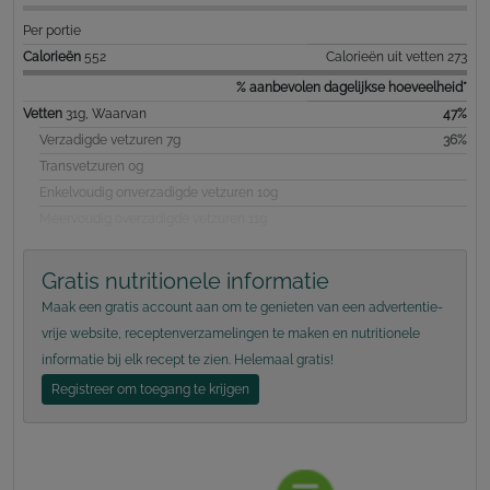
Per portie
Calorieën
552
Calorieën uit vetten 273
% aanbevolen dagelijkse hoeveelheid*
Vetten
31g, Waarvan
47%
Verzadigde vetzuren 7g
36%
Transvetzuren 0g
Enkelvoudig onverzadigde vetzuren 10g
Meervoudig overzadigde vetzuren 11g
Gratis nutritionele informatie
Maak een gratis account aan om te genieten van een advertentie-
vrije website, receptenverzamelingen te maken en nutritionele
informatie bij elk recept te zien. Helemaal gratis!
Registreer om toegang te krijgen