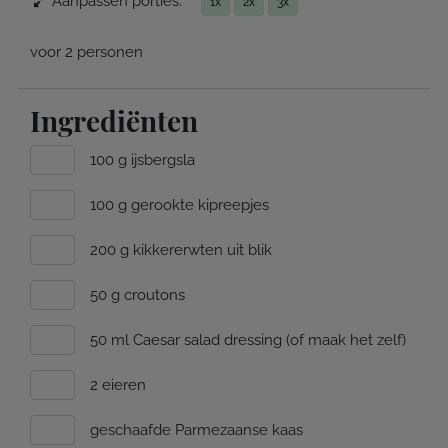
Aanpassen porties:
1x
2x
3x
voor 2 personen
Ingrediënten
100 g ijsbergsla
100 g gerookte kipreepjes
200 g kikkererwten uit blik
50 g croutons
50 ml Caesar salad dressing (of maak het zelf)
2 eieren
geschaafde Parmezaanse kaas