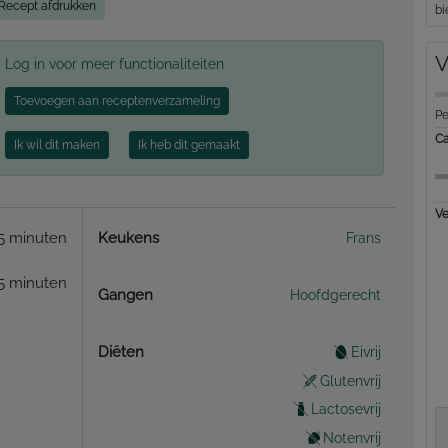
Recept afdrukken
bi
V
Log in voor meer functionaliteiten
Toevoegen aan receptenverzameling
Pe
Ca
Ik wil dit maken
Ik heb dit gemaakt
Ve
5 minuten
Keukens
Frans
5 minuten
Gangen
Hoofdgerecht
Diëten
Eivrij
Glutenvrij
Lactosevrij
Notenvrij