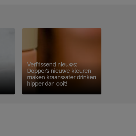
Verfrissend nieuws:
Dopper’s nieuwe kleuren
maken kraanwater drinken
hipper dan ooit!