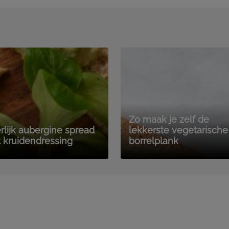
Zo maak je zelf de
rlijk aubergine spread
lekkerste vegetarische
 kruidendressing
borrelplank