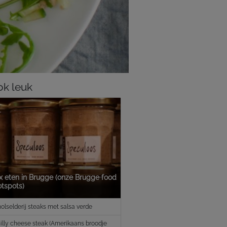
k leuk
x eten in Brugge (onze Brugge food
otspots)
olselderij steaks met salsa verde
illy cheese steak (Amerikaans broodje