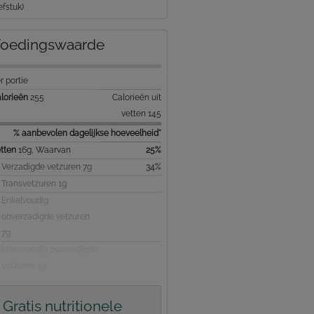
efstuk)
oedingswaarde
r portie
lorieën
255
Calorieën uit
vetten 145
% aanbevolen dagelijkse hoeveelheid*
tten
16g, Waarvan
25%
Verzadigde vetzuren 7g
34%
Transvetzuren 1g
Enkelvoudig
onverzadigde vetzuren
7g
Meervoudig overzadigde
vetzuren 1g
Gratis nutritionele