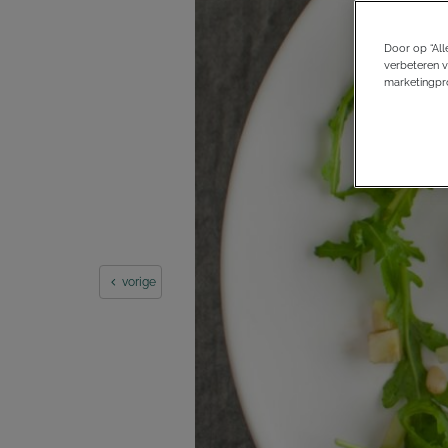
Door op “All
verbeteren v
marketingpro
vorige