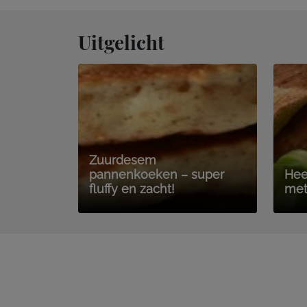
Uitgelicht
Zuurdesem
pannenkoeken – super
Hee
fluffy en zacht!
met