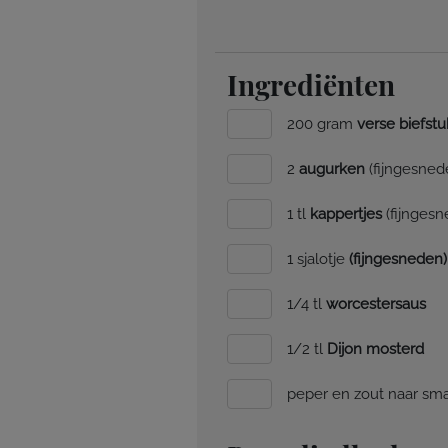
Ingrediënten
200 gram
verse biefstu
2
augurken
(fijngesned
1 tl
kappertjes
(fijngesn
1 sjalotje
(fijngesneden)
1/4 tl
worcestersaus
1/2 tl
Dijon mosterd
peper en zout naar sm