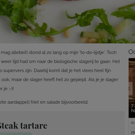
Oo
t mag allebei!) stond al zo lang op mijn 'to-do-lijstje'. Toch
 weer tijd had om naar de biologische slagerij te gaan. Het
supervers zijn. Daarbij komt dat je het vlees heel fijn
k ook, maar de slager heeft het zo gepiept. Als je je slager
 je ;-)!
oete aardappel) friet en salade bijvoorbeeld.
7 
h
Steak tartare
Kn
Ph