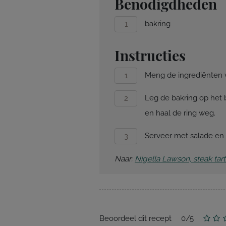
Benodigdheden
bakring
Instructies
Meng de ingrediënten v
Leg de bakring op het b
en haal de ring weg.
Serveer met salade en b
Naar:
Nigella Lawson, steak tar
Beoordeel dit recept
0
/
5