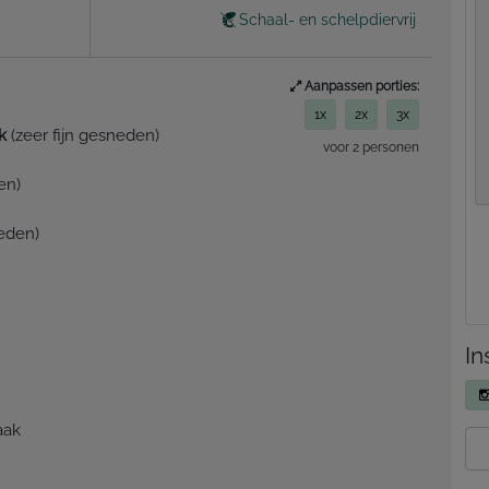
Schaal- en schelpdiervrij
Aanpassen porties:
1x
2x
3x
k
(zeer fijn gesneden)
voor 2 personen
en)
eden)
In
aak