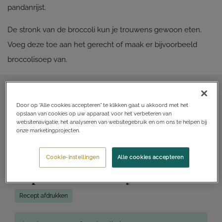
pandanrijst.
De stronk van de broccoli kun je trouwens gewoon eten.
Voeg deze toe aan het gerecht of maak er bijvoorbeeld
broccolisoep van.
Door op “Alle cookies accepteren” te klikken gaat u akkoord met het
opslaan van cookies op uw apparaat voor het verbeteren van
websitenavigatie, het analyseren van websitegebruik en om ons te helpen bij
onze marketingprojecten.
Cookie-instellingen
Alle cookies accepteren
Superfood Sunday: broccoli
Recept afdrukken