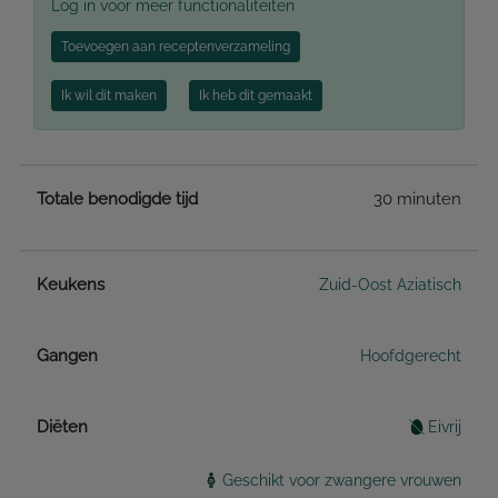
Log in voor meer functionaliteiten
Toevoegen aan receptenverzameling
Ik wil dit maken
Ik heb dit gemaakt
Totale benodigde tijd
30 minuten
Keukens
Zuid-Oost Aziatisch
Gangen
Hoofdgerecht
Diëten
Eivrij
Geschikt voor zwangere vrouwen