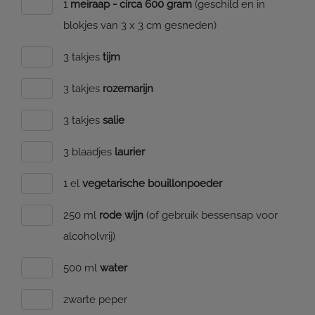
1
meiraap - circa 600 gram
(geschild en in
blokjes van 3 x 3 cm gesneden)
3 takjes
tijm
3 takjes
rozemarijn
3 takjes
salie
3 blaadjes
laurier
1 el
vegetarische bouillonpoeder
250 ml
rode wijn
(of gebruik bessensap voor
alcoholvrij)
500 ml
water
zwarte peper