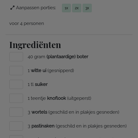
Aanpassen porties:
1x
2x
3x
voor 4 personen
Ingrediënten
40 gram
(plantaardige) boter
1
witte ui
(gesnipperd)
1 tl
suiker
1 teentje
knoflook
(uitgeperst)
3
wortels
(geschild en in plakjes gesneden)
3
pastinaken
(geschild en in plakjes gesneden)