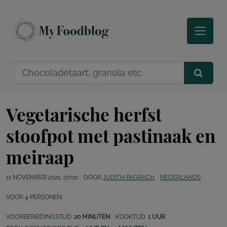
Vegetarische herfst
stoofpot met pastinaak en
meiraap
11 NOVEMBER 2021, 07:00
DOOR
JUDITH PAGRACH
NEDERLANDS
VOOR
4
PERSONEN
VOORBEREIDINGSTIJD
20 MINUTEN
KOOKTIJD
1 UUR