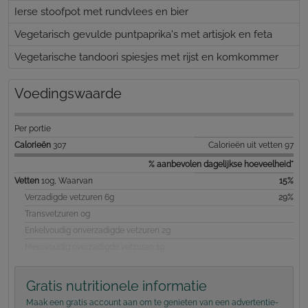
Ierse stoofpot met rundvlees en bier
Vegetarisch gevulde puntpaprika's met artisjok en feta
Vegetarische tandoori spiesjes met rijst en komkommer
Voedingswaarde
Per portie
Calorieën
307
Calorieën uit vetten 97
% aanbevolen dagelijkse hoeveelheid*
Vetten
10g, Waarvan
15%
Verzadigde vetzuren 6g
29%
Transvetzuren 0g
Enkelvoudig onverzadigde vetzuren 2g
Meervoudig overzadigde vetzuren 1g
Gratis nutritionele informatie
Maak een gratis account aan om te genieten van een advertentie-