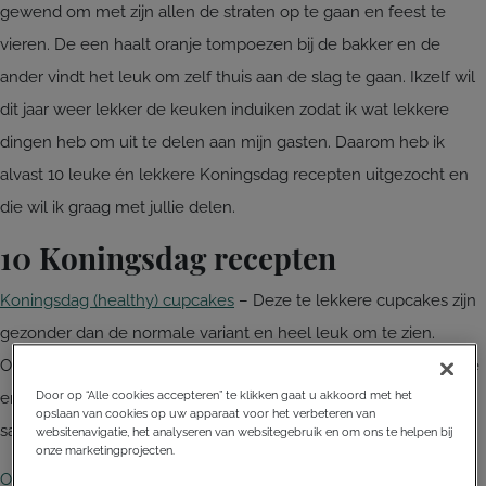
gewend om met zijn allen de straten op te gaan en feest te
vieren. De een haalt oranje tompoezen bij de bakker en de
ander vindt het leuk om zelf thuis aan de slag te gaan. Ikzelf wil
dit jaar weer lekker de keuken induiken zodat ik wat lekkere
dingen heb om uit te delen aan mijn gasten. Daarom heb ik
alvast 10 leuke én lekkere Koningsdag recepten uitgezocht en
die wil ik graag met jullie delen.
10 Koningsdag recepten
Koningsdag (healthy) cupcakes
– Deze te lekkere cupcakes zijn
gezonder dan de normale variant en heel leuk om te zien.
Omdat er wortel is gebruikt, hebben ze wat weg van carrot cake
Door op “Alle cookies accepteren” te klikken gaat u akkoord met het
en zijn ze ook nog eens in het oranje thema! Ook superleuk om
opslaan van cookies op uw apparaat voor het verbeteren van
samen met de kids te maken.
websitenavigatie, het analyseren van websitegebruik en om ons te helpen bij
onze marketingprojecten.
Oranje-frambozencupcakes
– Ben je niet op zoek naar