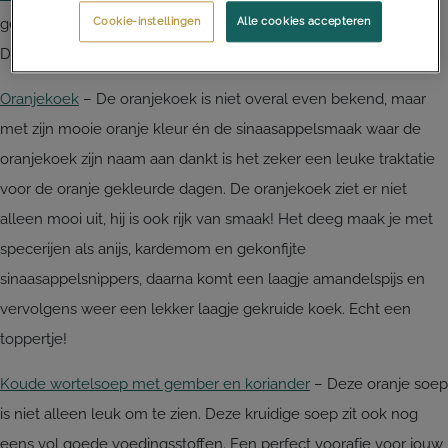
Cookie-instellingen
Alle cookies accepteren
gezondere cupcakes? Dan zijn deze Koningsdag cakejes ideaal.
De frambozen maken ze heerlijk zoet.
Oranjekoek
– De oranjekoek is niet overal even bekend, maar
met zijn mooie oranje kleur én de sinaasappelsmaak waar de
oranjekoek zijn naam aan dankt is het zeker een leuke traktatie
voor de oranje gekleurde dagen. De oranjekoek ziet er niet
alleen mooi uit, hij is ook rijk van smaak! Het deeg maak je met
specerijen als anijs, kardemom en gekonfijte
sinaasappelsnippers, daarna komt een laagje amandelspijs en
vervolgens weer een lekker laagje gekruide koek. Echt een
toppertje!
Koude wortelsoep met gember en koriander
– Deze oranje soep
is niet alleen leuk om te zien. Deze kruidige soep zit ook nog
eens vol goede voedingsstoffen. Een perfect voorafje voor jouw