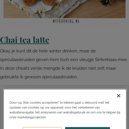
Chai tea latte
Okay, je kunt dit de hele winter drinken, maar de
speculaaskruiden geven hem toch een vleugje Sinterklaas mee.
In deze cheat’s versie mengde ik de kruiden niet zelf, maar
gebruikte ik gewoon speculaaskruiden.
Door op “Alle cookies accepteren” te klikken gaat u akkoord met het
opslaan van cookies op uw apparaat voor het verbeteren van
websitenavigatie, het analyseren van websitegebruik en om ons te helpen bij
onze marketingprojecten.