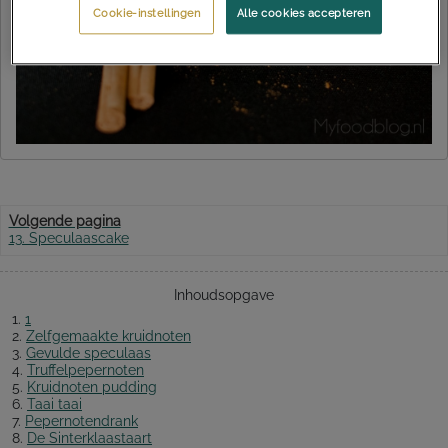
Cookie-instellingen
Alle cookies accepteren
Volgende pagina
13. Speculaascake
Inhoudsopgave
1.
1
2.
Zelfgemaakte kruidnoten
3.
Gevulde speculaas
4.
Truffelpepernoten
5.
Kruidnoten pudding
6.
Taai taai
7.
Pepernotendrank
8.
De Sinterklaastaart