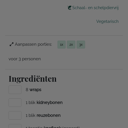
Schaal- en schelpdiervrij
Vegetarisch
Aanpassen porties:
1x
2x
3x
voor 3 personen
Ingrediënten
8
wraps
1 blik
kidneybonen
1 blik
reuzebonen