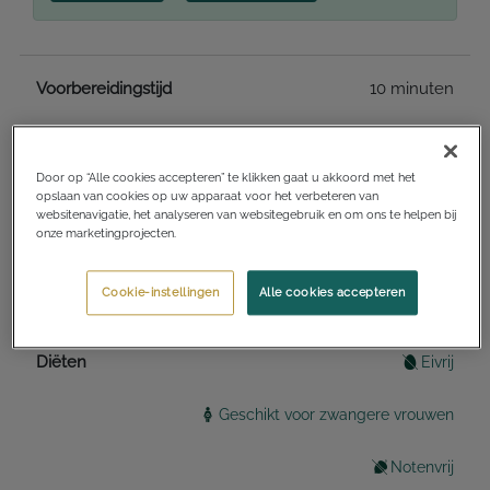
Voorbereidingstijd
10 minuten
Totale benodigde tijd
30 minuten
Door op “Alle cookies accepteren” te klikken gaat u akkoord met het
opslaan van cookies op uw apparaat voor het verbeteren van
websitenavigatie, het analyseren van websitegebruik en om ons te helpen bij
Keukens
Mexicaans
onze marketingprojecten.
Gangen
Hoofdgerecht
Cookie-instellingen
Alle cookies accepteren
Diëten
Eivrij
Geschikt voor zwangere vrouwen
Notenvrij