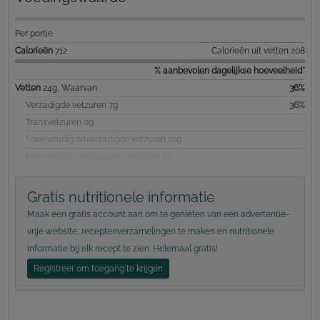
Per portie
Calorieën
712
Calorieën uit vetten 208
% aanbevolen dagelijkse hoeveelheid*
Vetten
24g, Waarvan
36%
Verzadigde vetzuren 7g
36%
Transvetzuren 0g
Enkelvoudig onverzadigde vetzuren 10g
Meervoudig overzadigde vetzuren 4g
Gratis nutritionele informatie
Maak een gratis account aan om te genieten van een advertentie-
vrije website, receptenverzamelingen te maken en nutritionele
informatie bij elk recept te zien. Helemaal gratis!
Registreer om toegang te krijgen