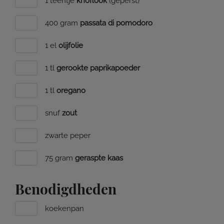
1 teentje
knoflook
(geperst)
400 gram
passata di pomodoro
1 el
olijfolie
1 tl
gerookte paprikapoeder
1 tl
oregano
snuf
zout
zwarte peper
75 gram
geraspte kaas
Benodigdheden
koekenpan