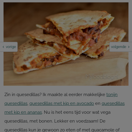
vorige
volgende
Zin in quesedillas? Ik maakte al eerder makkelijke
tonijn
quesedillas
,
quesedillas met kip en avocado
en
quesedillas
met kip en ananas
. Nu is het eens tijd voor wat vega
quesedillas, met bonen. Lekker en voedzaam! De
quesedillas kun je gewoon zo eten of met guacamole of