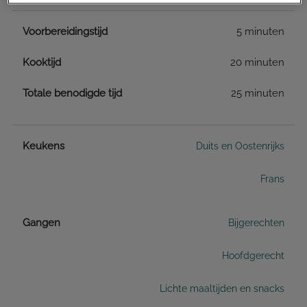
Voorbereidingstijd
5 minuten
Kooktijd
20 minuten
Totale benodigde tijd
25 minuten
Keukens
Duits en Oostenrijks
Frans
Gangen
Bijgerechten
Hoofdgerecht
Lichte maaltijden en snacks