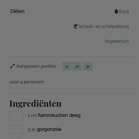
Diëten
Eivrij
Schaal- en schelpdiervrij
Vegetarisch
Aanpassen porties:
1x
2x
3x
voor 4 personen
Ingrediënten
1 rol
flammkuchen deeg
5 el
gorgonzola