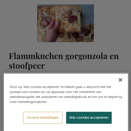
Flammkuchen gorgonzola en
stoofpeer
Recept afdrukken
Door op “Alle cookies accepteren” te klikken gaat u akkoord met het
opslaan van cookies op uw apparaat voor het verbeteren van
Log in voor meer functionaliteiten
websitenavigatie, het analyseren van websitegebruik en om ons te helpen bij
onze marketingprojecten.
Toevoegen aan receptenverzameling
Ik wil dit maken
Ik heb dit gemaakt
Cookie-instellingen
Alle cookies accepteren