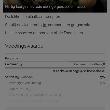
Hartig taartje met rode uien, gorgonzola en rucola
De lekkerste plaattaart recepten
Spruitjes salade met vijg, pompoen en gorgonzola
Lekker snacken en proeven bij de Foodhallen
Voedingswaarde
Per portie
Calorieën
333
Calorieën uit vetten 98
% aanbevolen dagelijkse hoeveelheid*
Vetten
11g, Waarvan
17%
Verzadigde vetzuren 6g
31%
Transvetzuren g
Enkelvoudig onverzadigde vetzuren 3g
Meervoudig overzadigde vetzuren 1g