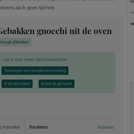
Ca
leens als ik geen tijd heb.
Ve
Gebakken gnocchi uit de oven
Recept afdrukken
Log in voor meer functionaliteiten
Toevoegen aan receptenverzameling
Ik wil dit maken
Ik heb dit gemaakt
5 minuten
Keukens
Italiaans