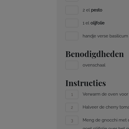
2 el
pesto
1 el
olijfolie
handje verse basilicum
Benodigdheden
ovenschaal
Instructies
Verwarm de oven voor 
Halveer de cherry toma
Meng de gnocchi met d
goet olijfolie over het 