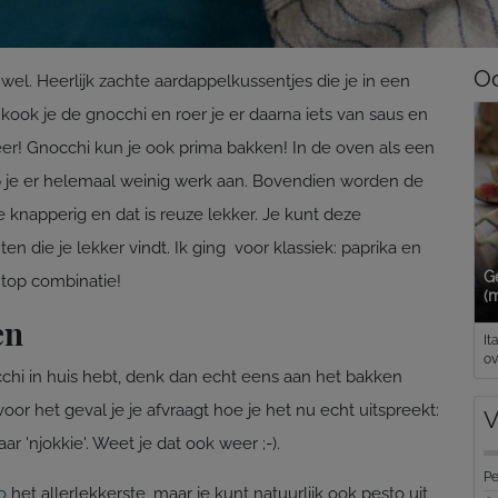
Oo
wel. Heerlijk zachte aardappelkussentjes die je in een
ook je de gnocchi en roer je er daarna iets van saus en
er! Gnocchi kun je ook prima bakken! In de oven als een
b je er helemaal weinig werk aan. Bovendien worden de
 knapperig en dat is reuze lekker. Je kunt deze
 die je lekker vindt. Ik ging voor klassiek: paprika en
G
top combinatie!
(
en
It
ov
chi in huis hebt, denk dan echt eens aan het bakken
voor het geval je je afvraagt hoe je het nu echt uitspreekt:
V
maar 'njokkie'. Weet je dat ook weer ;-).
Pe
o
het allerlekkerste, maar je kunt natuurlijk ook pesto uit