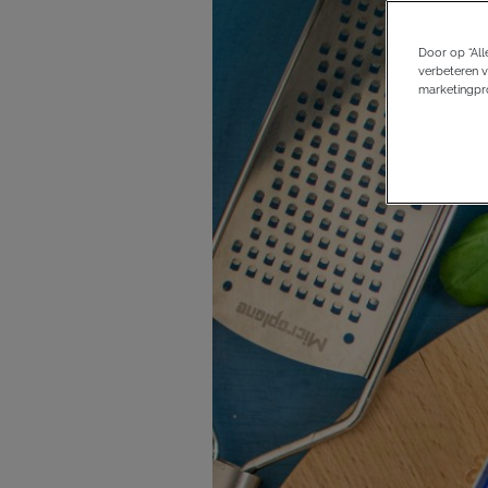
Door op “All
verbeteren v
marketingpro