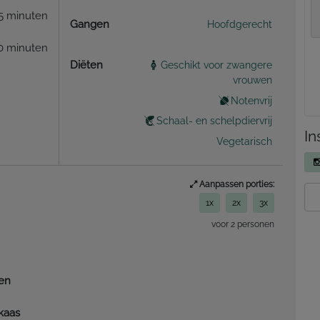
5 minuten
Gangen
Hoofdgerecht
0 minuten
Diëten
Geschikt voor zwangere
vrouwen
Notenvrij
Schaal- en schelpdiervrij
In
Vegetarisch
Aanpassen porties:
1x
2x
3x
voor 2 personen
en
kaas