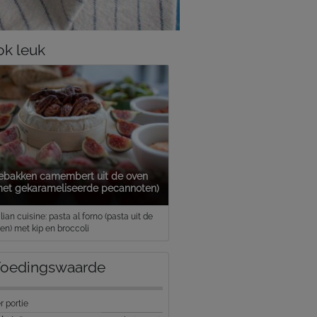
k leuk
ebakken camembert uit de oven
met gekarameliseerde pecannoten)
alian cuisine: pasta al forno (pasta uit de
en) met kip en broccoli
oedingswaarde
r portie