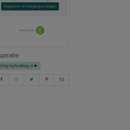
Registreer om toegang te krijgen
spiratie
Volg myfoodblog_nl