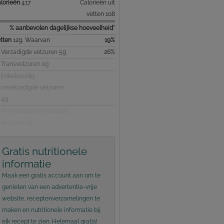
lorieën
417
Calorieën uit
vetten 108
% aanbevolen dagelijkse hoeveelheid*
tten
12g, Waarvan
19%
Verzadigde vetzuren 5g
26%
Transvetzuren 0g
Enkelvoudig
onverzadigde vetzuren
4g
Meervoudig overzadigde
vetzuren 1g
Gratis nutritionele
informatie
Maak een gratis account aan om te
genieten van een advertentie-vrije
website, receptenverzamelingen te
maken en nutritionele informatie bij
elk recept te zien. Helemaal gratis!