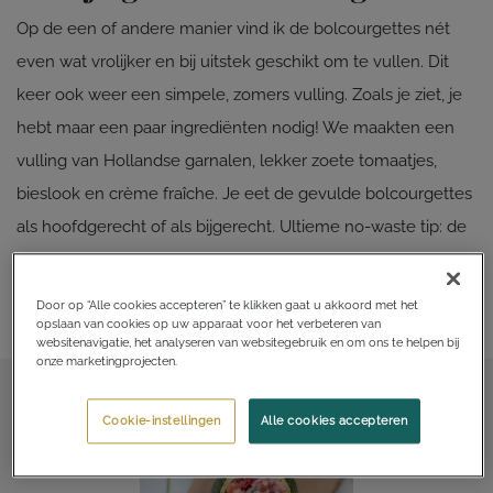
Op de een of andere manier vind ik de bolcourgettes nét
even wat vrolijker en bij uitstek geschikt om te vullen. Dit
keer ook weer een simpele, zomers vulling. Zoals je ziet, je
hebt maar een paar ingrediënten nodig! We maakten een
vulling van Hollandse garnalen, lekker zoete tomaatjes,
bieslook en crème fraîche. Je eet de gevulde bolcourgettes
als hoofdgerecht of als bijgerecht. Ultieme no-waste tip: de
binnenkant van de courgette gebruik je voor dit recept niet,
maar kun je prima gebruiken in bijvoorbeeld een
Door op “Alle cookies accepteren” te klikken gaat u akkoord met het
opslaan van cookies op uw apparaat voor het verbeteren van
courgettesoep.
websitenavigatie, het analyseren van websitegebruik en om ons te helpen bij
onze marketingprojecten.
Cookie-instellingen
Alle cookies accepteren