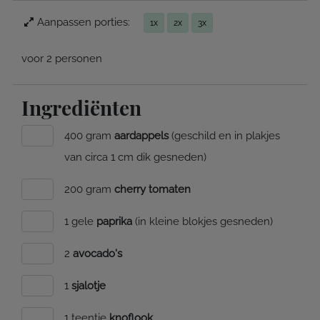
Aanpassen porties:
1x
2x
3x
voor 2 personen
Ingrediënten
400 gram
aardappels
(geschild en in plakjes
van circa 1 cm dik gesneden)
200 gram
cherry tomaten
1 gele
paprika
(in kleine blokjes gesneden)
2
avocado's
1
sjalotje
1 teentje
knoflook