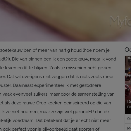
Oo
 zoetekauw ben of meer van hartig houd (hoe noem je
oudt?!). Die van binnen ben ik een zoetekauw, maar ik vond
e leven en fit te blijven. Zoals je misschien hebt gezien,
er. Dat wil overigens niet zeggen dat ik niets zoets meer
ewuster. Daarnaast experimenteer ik met gezodnere
n vaak evenveel suikers, maar door de samenstelling van
Di
Net als deze rauwe Oreo koeken geïnspireerd op die van
r
u ik ze niet noemen, maar ze zijn wel gezondER dan de
Or
rkelijk voedzaam. Dat betekent dat je er echt niet meer
Mo
an ook perfect voor je bijvoorbeeld gaat sporten of