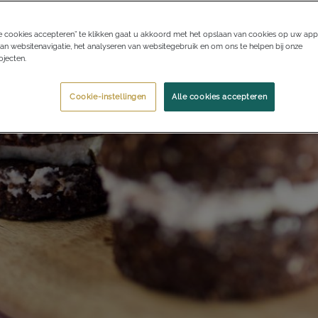
e cookies accepteren” te klikken gaat u akkoord met het opslaan van cookies op uw app
an websitenavigatie, het analyseren van websitegebruik en om ons te helpen bij onze
jecten.
Cookie-instellingen
Alle cookies accepteren