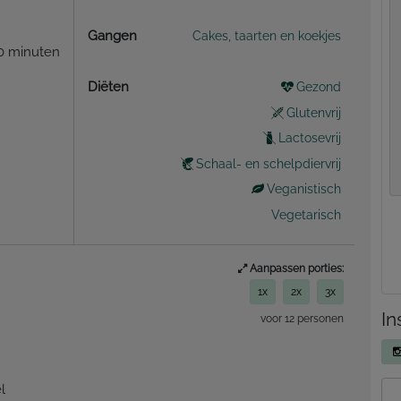
Gangen
Cakes, taarten en koekjes
30 minuten
Diëten
Gezond
Glutenvrij
Lactosevrij
Schaal- en schelpdiervrij
Veganistisch
Vegetarisch
Aanpassen porties:
1x
2x
3x
In
voor 12 personen
l