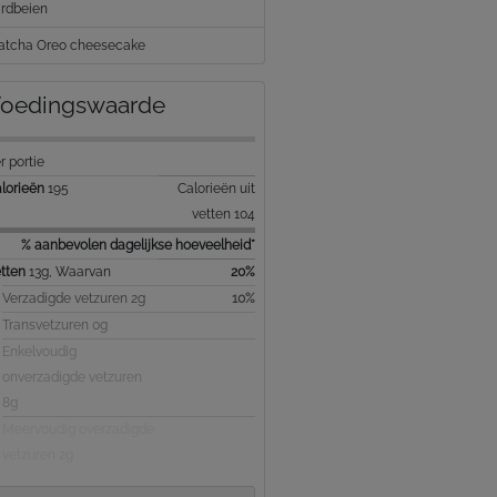
rdbeien
tcha Oreo cheesecake
oedingswaarde
r portie
lorieën
195
Calorieën uit
vetten 104
% aanbevolen dagelijkse hoeveelheid*
tten
13g, Waarvan
20%
Verzadigde vetzuren 2g
10%
Transvetzuren 0g
Enkelvoudig
onverzadigde vetzuren
8g
Meervoudig overzadigde
vetzuren 2g