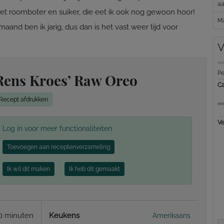
aa
et roomboter en suiker, die eet ik ook nog gewoon hoor!
Ma
 maand ben ik jarig, dus dan is het vast weer tijd voor
V
Pe
Rens Kroes’ Raw Oreo
Ca
Recept afdrukken
Ve
Log in voor meer functionaliteiten
Toevoegen aan receptenverzameling
Ik wil dit maken
Ik heb dit gemaakt
0 minuten
Keukens
Amerikaans