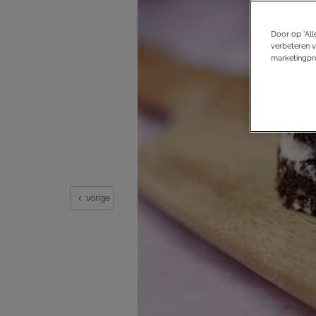
Door op “All
verbeteren v
marketingpro
vorige