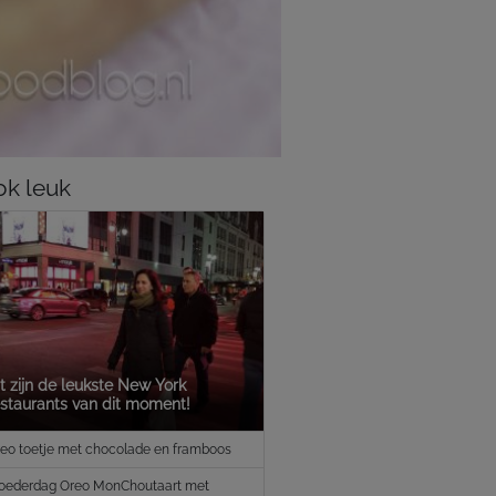
k leuk
t zijn de leukste New York
estaurants van dit moment!
eo toetje met chocolade en framboos
ederdag Oreo MonChoutaart met