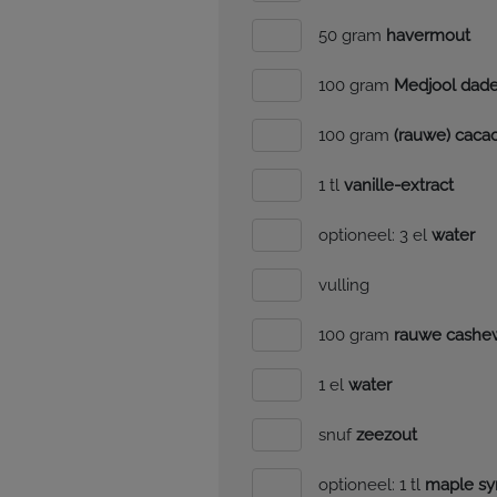
50 gram
havermout
100 gram
Medjool dade
100 gram
(rauwe) caca
1 tl
vanille-extract
optioneel: 3 el
water
vulling
100 gram
rauwe cashe
1 el
water
snuf
zeezout
optioneel: 1 tl
maple sy