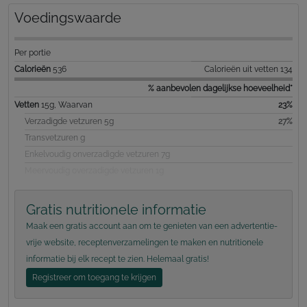
Voedingswaarde
Per portie
Calorieën
536
Calorieën uit vetten 134
% aanbevolen dagelijkse hoeveelheid*
Vetten
15g, Waarvan
23%
Verzadigde vetzuren 5g
27%
Transvetzuren g
Enkelvoudig onverzadigde vetzuren 7g
Meervoudig overzadigde vetzuren 1g
Gratis nutritionele informatie
Maak een gratis account aan om te genieten van een advertentie-
vrije website, receptenverzamelingen te maken en nutritionele
informatie bij elk recept te zien. Helemaal gratis!
Registreer om toegang te krijgen