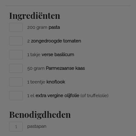
Ingrediënten
200 gram
pasta
2
zongedroogde tomaten
1 takje
verse basilicum
50 gram
Parmezaanse kaas
1 teentje
knoflook
1 el
extra vergine olijfolie
(of truffelolie)
Benodigdheden
pastapan