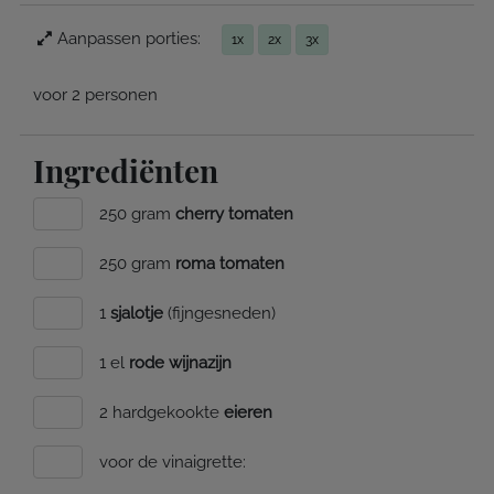
Aanpassen porties:
1x
2x
3x
voor 2 personen
Ingrediënten
250 gram
cherry tomaten
250 gram
roma tomaten
1
sjalotje
(fijngesneden)
1 el
rode wijnazijn
2 hardgekookte
eieren
voor de vinaigrette: