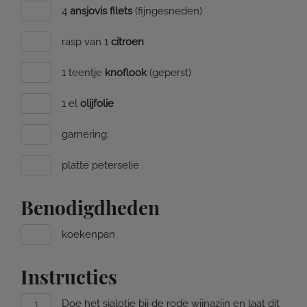
4
ansjovis filets
(fijngesneden)
rasp van 1
citroen
1 teentje
knoflook
(geperst)
1 el
olijfolie
garnering:
platte peterselie
Benodigdheden
koekenpan
Instructies
Doe het sjalotje bij de rode wijnazijn en laat dit