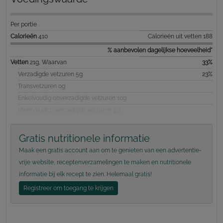
Per portie
Calorieën
410
Calorieën uit vetten 188
% aanbevolen dagelijkse hoeveelheid*
Vetten
21g, Waarvan
33%
Verzadigde vetzuren 5g
23%
Transvetzuren 0g
Enkelvoudig onverzadigde vetzuren 10g
Meervoudig overzadigde vetzuren 4g
Gratis nutritionele informatie
Maak een gratis account aan om te genieten van een advertentie-
vrije website, receptenverzamelingen te maken en nutritionele
informatie bij elk recept te zien. Helemaal gratis!
Registreer om toegang te krijgen