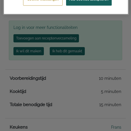
Recept afdrukken
Log in voor meer functionaliteiten
Toevoegen aan receptenverzameling
Ik wil dit maken
Ik heb dit gemaakt
Voorbereidingstijd
10 minuten
Kooktijd
5 minuten
Totale benodigde tijd
15 minuten
Keukens
Frans