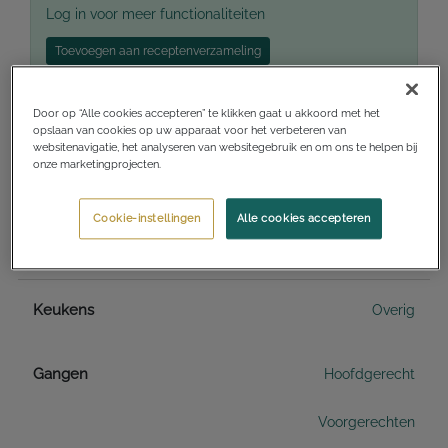
Log in voor meer functionaliteiten
Toevoegen aan receptenverzameling
Ik wil dit maken
Ik heb dit gemaakt
Door op “Alle cookies accepteren” te klikken gaat u akkoord met het
opslaan van cookies op uw apparaat voor het verbeteren van
websitenavigatie, het analyseren van websitegebruik en om ons te helpen bij
onze marketingprojecten.
Voorbereidingstijd
10 minuten
Cookie-instellingen
Alle cookies accepteren
Totale benodigde tijd
10 minuten
Keukens
Overig
Gangen
Hoofdgerecht
Voorgerechten