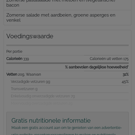
bacon
Zomerse salade met aardbeien, groene asperges en
venkel
Voedingswaarde
Per portie
Calorieën
339
Calorieën uit vetten 175
% aanbevolen dagelijkse hoeveelheid*
Vetten
20g, Waarvan
31%
Verzadigde vetzuren 9g
45%
Transvetzuren g
Enkelvoudig onverzadigde vetzuren 7g
Meervoudig overzadigde vetzuren 2g
Gratis nutritionele informatie
Maak een gratis account aan om te genieten van een advertentie-
vrije website, receptenverzamelingen te maken en nutritionele