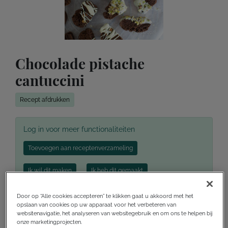
Chocolade pistache
cantuccini
Recept afdrukken
Log in voor meer functionaliteiten
Toevoegen aan receptenverzameling
Ik wil dit maken
Ik heb dit gemaakt
Door op “Alle cookies accepteren” te klikken gaat u akkoord met het
opslaan van cookies op uw apparaat voor het verbeteren van
websitenavigatie, het analyseren van websitegebruik en om ons te helpen bij
Voorbereidingstijd
10 minuten
onze marketingprojecten.