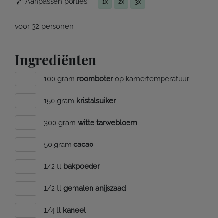
Aanpassen porties:
1x
2x
3x
voor 32 personen
Ingrediënten
100 gram
roomboter
op kamertemperatuur
150 gram
kristalsuiker
300 gram
witte tarwebloem
50 gram
cacao
1/2 tl
bakpoeder
1/2 tl
gemalen anijszaad
1/4 tl
kaneel