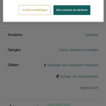
Kooktijd
40 minuten
Cookie-instellingen
Alle cookies accepteren
Totale benodigde tijd
1 uur
Keukens
Italiaans
Gangen
Cakes, taarten en koekjes
Diëten
Geschikt voor zwangere vrouwen
Schaal- en schelpdiervrij
Vegetarisch