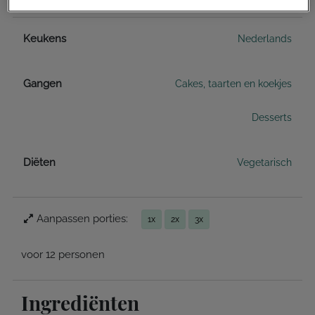
Keukens
Nederlands
Gangen
Cakes, taarten en koekjes
Desserts
Diëten
Vegetarisch
Aanpassen porties:
1x
2x
3x
voor 12 personen
Ingrediënten