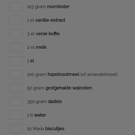
125 gram
roomboter
1 el
vanille-extract
3 el
verse koffie
2 el
melk
1
ei
100 gram
hazelnootmeel
(of amandelmeel)
50 gram
grofgehakte walnoten
350 gram
dadels
1 tl
water
10 Maria
biscuitjes