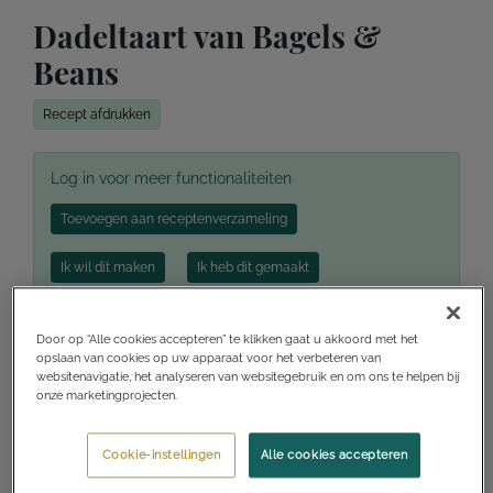
Dadeltaart van Bagels &
Beans
Recept afdrukken
Log in voor meer functionaliteiten
Toevoegen aan receptenverzameling
Ik wil dit maken
Ik heb dit gemaakt
Door op “Alle cookies accepteren” te klikken gaat u akkoord met het
opslaan van cookies op uw apparaat voor het verbeteren van
Voorbereidingstijd
10 minuten
websitenavigatie, het analyseren van websitegebruik en om ons te helpen bij
onze marketingprojecten.
Kooktijd
10 minuten
Cookie-instellingen
Alle cookies accepteren
Totale benodigde tijd
1 uur en 45 minuten