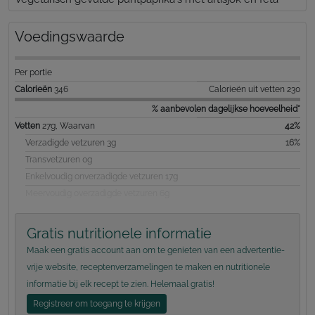
Voedingswaarde
Per portie
Calorieën
346
Calorieën uit vetten 230
% aanbevolen dagelijkse hoeveelheid*
Vetten
27g, Waarvan
42%
Verzadigde vetzuren 3g
16%
Transvetzuren 0g
Enkelvoudig onverzadigde vetzuren 17g
Meervoudig overzadigde vetzuren 6g
Gratis nutritionele informatie
Maak een gratis account aan om te genieten van een advertentie-
vrije website, receptenverzamelingen te maken en nutritionele
informatie bij elk recept te zien. Helemaal gratis!
Registreer om toegang te krijgen