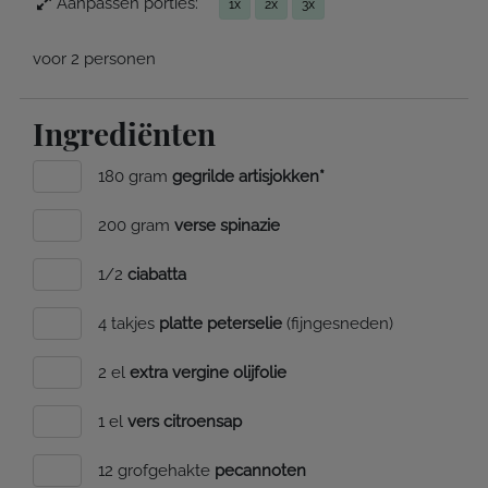
Aanpassen porties:
1x
2x
3x
voor 2 personen
Ingrediënten
180 gram
gegrilde artisjokken*
200 gram
verse spinazie
1/2
ciabatta
4 takjes
platte peterselie
(fijngesneden)
2 el
extra vergine olijfolie
1 el
vers citroensap
12 grofgehakte
pecannoten