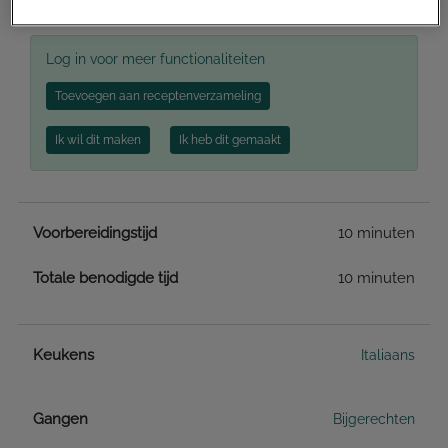
Recept afdrukken
Log in voor meer functionaliteiten
Toevoegen aan receptenverzameling
Ik wil dit maken
Ik heb dit gemaakt
Voorbereidingstijd
10 minuten
Totale benodigde tijd
10 minuten
Keukens
Italiaans
Gangen
Bijgerechten