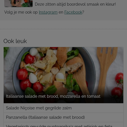
Deze zitten altijd boordevol smaak en kleur!
Volg je me ook op
Instagram
en
Facebook
?
Ook leuk
Italiaanse salade met brood, mozzarella en tomaat
Salade Niçoise met gegrilde zalm
Panzanella (Italiaanse salade met brood)
Vegetarisch gevulde puntpaprika's met artisjok en feta