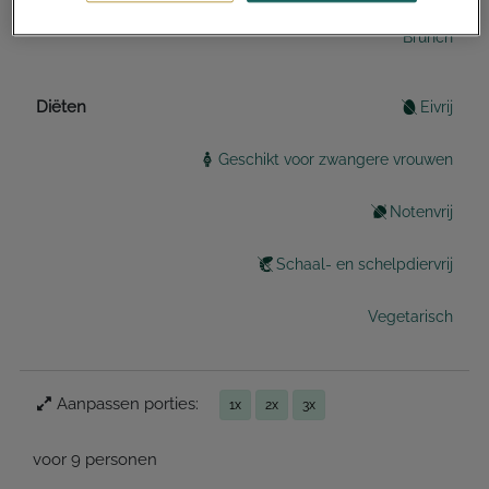
Brunch
Diëten
Eivrij
Geschikt voor zwangere vrouwen
Notenvrij
Schaal- en schelpdiervrij
Vegetarisch
Aanpassen porties:
1x
2x
3x
voor 9 personen