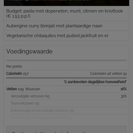
Budget: pasta met doperwten, munt, citroen en knoflook
(€ 1,53 p.p.!)
Aubergine curry (brinjal) met plantaardige naan
Vegetarische chilaquiles met pulled jackfruit en ei
Voedingswaarde
Per portie
Calorieën
257
Calorieën uit vetten 91
% aanbevolen dagelijkse hoeveelheid*
Vetten
10g, Waarvan
16%
Verzadigde vetzuren 6g
31%
Transvetzuren 0g
Enkelvoudig onverzadigde vetzuren 3g
Meervoudig overzadigde vetzuren 1g