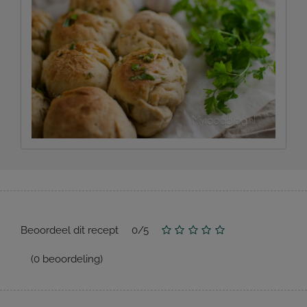
Beoordeel dit recept
0
/
5
(
0
beoordeling)