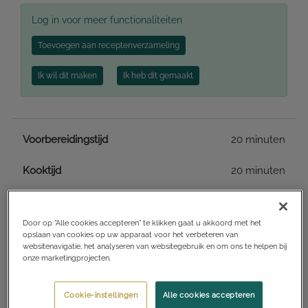
Log in voor meer functionaliteiten
Toevoegen aan receptenverzameling
Ik wil dit maken
Ik heb dit gemaakt
Voorbereidingstijd
20 minuten
Kooktijd
20 minuten
Totale benodigde tijd
2 uur en 20 minuten
Door op “Alle cookies accepteren” te klikken gaat u akkoord met het
opslaan van cookies op uw apparaat voor het verbeteren van
websitenavigatie, het analyseren van websitegebruik en om ons te helpen bij
Keukens
Overig
onze marketingprojecten.
Cookie-instellingen
Alle cookies accepteren
Gangen
Bijgerechten