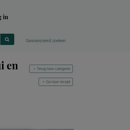
 in
Geavanceerd zoeken
i en
Terug naar categorie
Ga naar recept