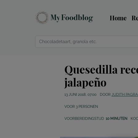
Home
R
Quesedilla rec
jalapeño
13 JUNI 2018, 07:00
DOOR
JUDITH PAGR
VOOR
3
PERSONEN
VOORBEREIDINGSTIJD
10 MINUTEN
KOO