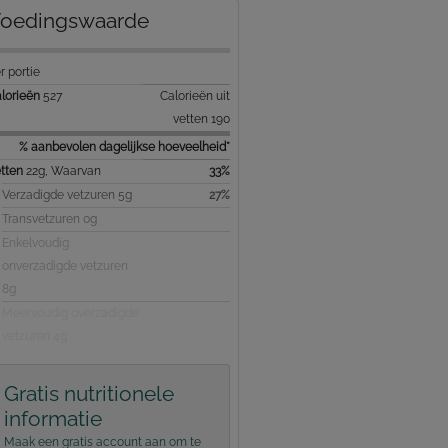
oedingswaarde
r portie
lorieën
527
Calorieën uit
vetten 190
% aanbevolen dagelijkse hoeveelheid*
tten
22g, Waarvan
33%
Verzadigde vetzuren 5g
27%
Transvetzuren 0g
Enkelvoudig
onverzadigde vetzuren
8g
Meervoudig overzadigde
vetzuren 4g
Gratis nutritionele
informatie
Maak een gratis account aan om te