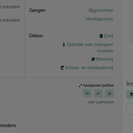
0 minuten
Gangen
Bijgerechten
Hoofdgerecht
0 minuten
Diëten
Eivrij
Geschikt voor zwangere
vrouwen
Notenvrij
Schaal- en schelpdiervrij
In
Aanpassen porties:
1x
2x
3x
voor 3 personen
pomodoro