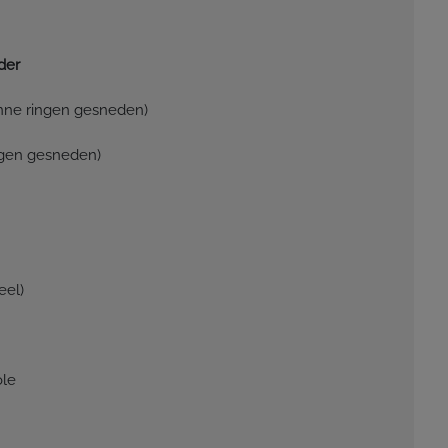
der
nne ringen gesneden)
ngen gesneden)
eel)
le