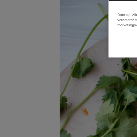
Door op “All
verbeteren v
marketingpro