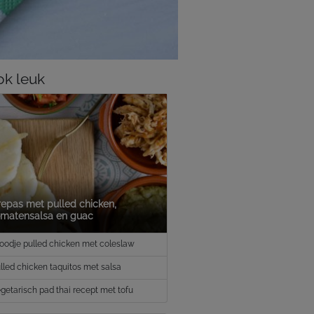
k leuk
repas met pulled chicken,
omatensalsa en guac
oodje pulled chicken met coleslaw
lled chicken taquitos met salsa
getarisch pad thai recept met tofu