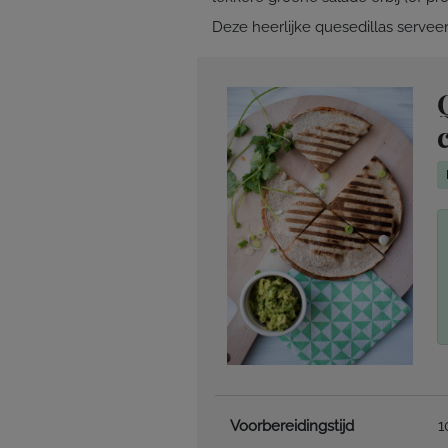
Deze heerlijke quesedillas serveer
Voorbereidingstijd
1