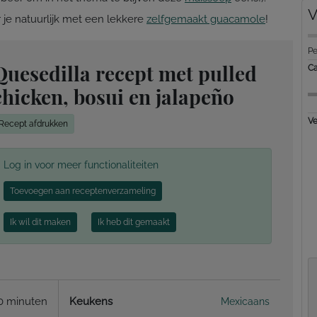
V
 je natuurlijk met een lekkere
zelfgemaakt guacamole
!
Pe
Quesedilla recept met pulled
Ca
chicken, bosui en jalapeño
Ve
Recept afdrukken
Log in voor meer functionaliteiten
Toevoegen aan receptenverzameling
Ik wil dit maken
Ik heb dit gemaakt
0 minuten
Keukens
Mexicaans