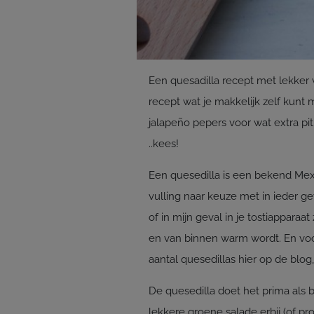
Een quesadilla recept met lekker v
recept wat je makkelijk zelf kunt
jalapeño pepers voor wat extra pit.
..kees!
Een quesedilla is een bekend Mex
vulling naar keuze met in ieder ge
of in mijn geval in je tostiapparaa
en van binnen warm wordt. En voora
aantal quesedillas hier op de blog
De quesedilla doet het prima als b
lekkere groene salade erbij (of p