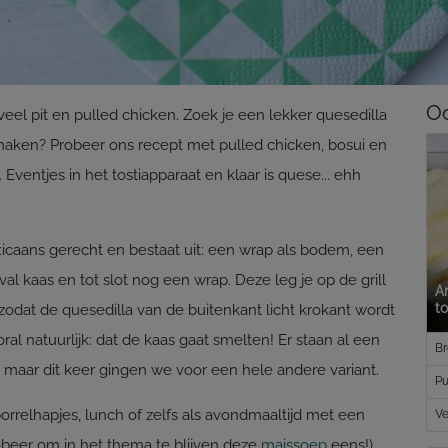
Oo
eel pit en pulled chicken. Zoek je een lekker quesedilla
 maken? Probeer ons recept met pulled chicken, bosui en
 Eventjes in het tostiapparaat en klaar is quese... ehh
icaans gerecht en bestaat uit: een wrap als bodem, een
val kaas en tot slot nog een wrap. Deze leg je op de grill
A
t
t zodat de quesedilla van de buitenkant licht krokant wordt
l natuurlijk: dat de kaas gaat smelten! Er staan al een
Br
, maar dit keer gingen we voor een hele andere variant.
Pu
orrelhapjes, lunch of zelfs als avondmaaltijd met een
Ve
robeer om in het thema te blijven deze
maissoep
eens!).