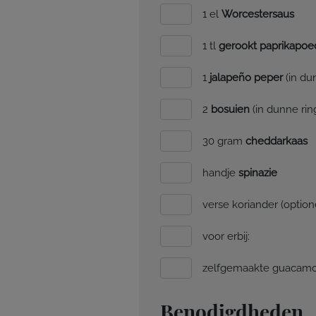
1 el
Worcestersaus
1 tl
gerookt paprikapoe
1
jalapeño peper
(in du
2
bosuien
(in dunne ri
30 gram
cheddarkaas
handje
spinazie
verse koriander (option
voor erbij:
zelfgemaakte guacamo
Benodigdheden