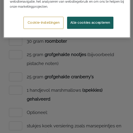
websitenavigatie, het analyseren van websitegebruik en om ons te helpen bij
onze marketingprojecten.
Ingrediënten
Cookie-instellingen
Alle cookies accepteren
150 gram
pure chocolade
30 gram
roomboter
25 gram
grofgehakte nootjes
(bijvoorbeeld
pistache noten)
25 gram
grofgehakte cranberry's
1 handjevol marshmallows
(spekkies)
gehalveerd
Optioneel:
stukjes koek versiering zoals marsepeintjes en