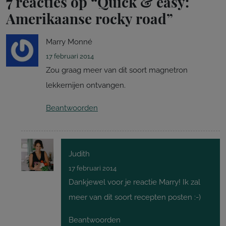
7 reacties op “
Quick & easy:
Amerikaanse rocky road
”
Marry Monné
17 februari 2014
Zou graag meer van dit soort magnetron
lekkernijen ontvangen.
Beantwoorden
Judith
17 februari 2014
Dankjewel voor je reactie Marry! Ik zal
meer van dit soort recepten posten :-)
Beantwoorden