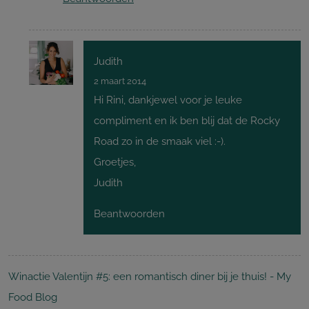
Judith
2 maart 2014
Hi Rini, dankjewel voor je leuke
compliment en ik ben blij dat de Rocky
Road zo in de smaak viel :-).
Groetjes,
Judith
Beantwoorden
Winactie Valentijn #5: een romantisch diner bij je thuis! - My
Food Blog