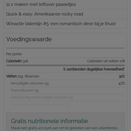
11 x maken met leftover paaseitjes
Quick & easy: Amerikaanse rocky road
Winactie Valentijn #5: een romantisch diner bij je thuis!
Voedingswaarde
Per portie
Calorieën
326
Calorieën uit vetten 178
% aanbevolen dagelijkse hoeveelheid*
Vetten
21g, Waarvan
32%
Verzadigde vetzuren 9g
47%
Transvetzuren 0g
Enkelvoudig onverzadigde vetzuren 7g
Meervoudig overzadigde vetzuren 2g
Gratis nutritionele informatie
Maak een gratis account aan om te genieten van een advertentie-