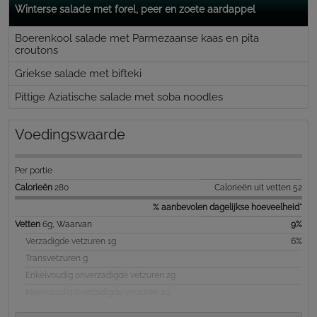
Winterse salade met forel, peer en zoete aardappel
Boerenkool salade met Parmezaanse kaas en pita
croutons
Griekse salade met bifteki
Pittige Aziatische salade met soba noodles
Voedingswaarde
Per portie
Calorieën
280
Calorieën uit vetten 52
% aanbevolen dagelijkse hoeveelheid*
Vetten
6g, Waarvan
9%
Verzadigde vetzuren 1g
6%
Transvetzuren g
Enkelvoudig onverzadigde vetzuren 2g
Meervoudig overzadigde vetzuren 2g