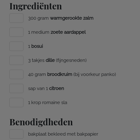
Ingrediënten
300 gram
warmgerookte zalm
1 medium
zoete aardappel
1
bosui
3 takjes
dille
(fijngesneden)
40 gram
broodkruim
(bij voorkeur panko)
sap van 1
citroen
1 krop romaine sla
Benodigdheden
bakplaat bekleed met bakpapier