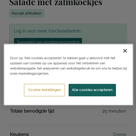
Salade met zalmkoekjes
Recept afdrukken
Log in voor meer functionaliteiten
Toevoegen aan receptenverzameling
Ik wil dit maken
Ik heb dit gemaakt
Door op “Alle cookies accepteren” te klikken gaat u akkoord met het
opslaan van cookies op uw apparaat voor het verbeteren van
websitenavigatie, het analyseren van websitegebruik en om ons te helpen bij
onze marketingprojecten.
Voorbereidingstijd
10 minuten
Cookie-instellingen
Alle cookies accepteren
Kooktijd
20 minuten
Totale benodigde tijd
25 minuten
Keukens
Overig