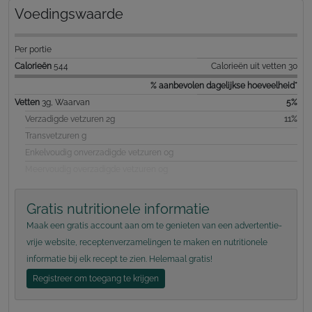
Voedingswaarde
Per portie
Calorieën
544
Calorieën uit vetten 30
% aanbevolen dagelijkse hoeveelheid*
Vetten
3g, Waarvan
5%
Verzadigde vetzuren 2g
11%
Transvetzuren g
Enkelvoudig onverzadigde vetzuren 0g
Meervoudig overzadigde vetzuren 0g
Gratis nutritionele informatie
Maak een gratis account aan om te genieten van een advertentie-
vrije website, receptenverzamelingen te maken en nutritionele
informatie bij elk recept te zien. Helemaal gratis!
Registreer om toegang te krijgen