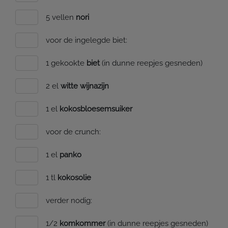
5 vellen
nori
voor de ingelegde biet:
1 gekookte
biet
(in dunne reepjes gesneden)
2 el
witte wijnazijn
1 el
kokosbloesemsuiker
voor de crunch:
1 el
panko
1 tl
kokosolie
verder nodig:
1/2
komkommer
(in dunne reepjes gesneden)