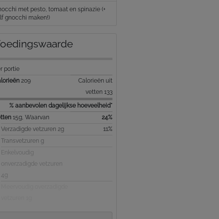
occhi met pesto, tomaat en spinazie (+
lf gnocchi maken!)
oedingswaarde
r portie
lorieën
209
Calorieën uit
vetten 133
% aanbevolen dagelijkse hoeveelheid*
tten
15g, Waarvan
24%
Verzadigde vetzuren 2g
11%
Transvetzuren g
Enkelvoudig
onverzadigde vetzuren
4g
Meervoudig overzadigde
vetzuren 1g