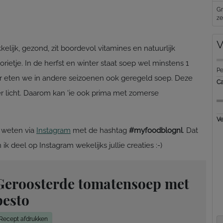
Gn
ze
V
kkelijk, gezond, zit boordevol vitamines en natuurlijk
orietje. In de herfst en winter staat soep wel minstens 1
Pe
er eten we in andere seizoenen ook geregeld soep. Deze
Ca
r licht. Daarom kan 'ie ook prima met zomerse
Ve
t weten via
Instagram
met de hashtag
#myfoodblognl
. Dat
ik deel op Instagram wekelijks jullie creaties :-)
Geroosterde tomatensoep met
pesto
Recept afdrukken