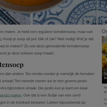
Oo
n en maten. Je hebt een reguliere tomatensoep, maar ook
p
. Koop je soep uit pot, blik of zak? Niet nodig! Wist je dat
 soep te maken? Zo ook deze geroosterde tomatensoep
e snel je deze lekkere soep maakt.
tensoep
rs dan anders. Ten eerste rooster je namelijk de tomaten
G
k
eel smaak! Ten tweede roeren we er een groene pesto
Pa
xtra bijzondere smaak. Die pesto kun je kant-en-klaar
gr
f pesto maken
. Ook dat is een fluitje van een cent!
Co
gen in de koelkast bewaren. Lekker bijvoorbeeld op
ro