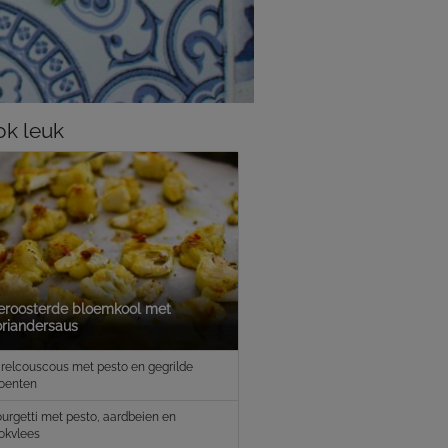
k leuk
eroosterde bloemkool met
oriandersaus
relcouscous met pesto en gegrilde
oenten
urgetti met pesto, aardbeien en
okvlees