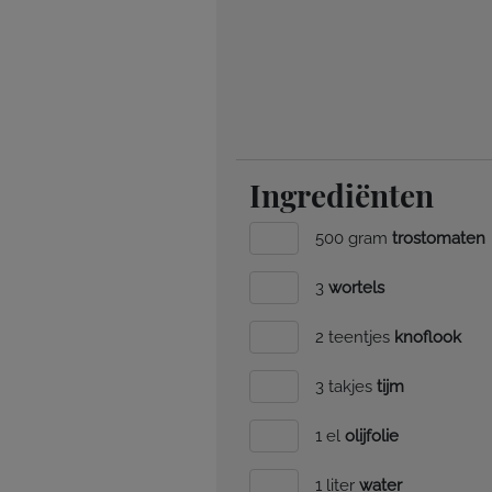
Ingrediënten
500 gram
trostomaten
3
wortels
2 teentjes
knoflook
3 takjes
tijm
1 el
olijfolie
1 liter
water