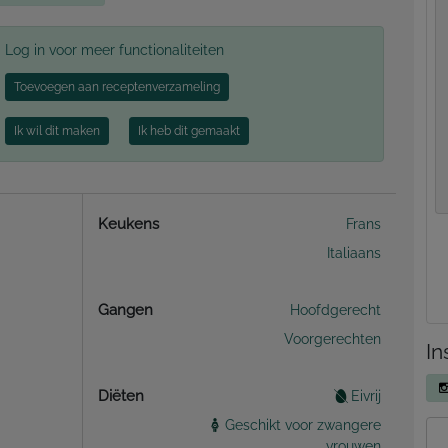
Log in voor meer functionaliteiten
Toevoegen aan receptenverzameling
Ik wil dit maken
Ik heb dit gemaakt
Keukens
Frans
Italiaans
Gangen
Hoofdgerecht
Voorgerechten
In
Diëten
Eivrij
Geschikt voor zwangere
vrouwen