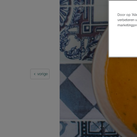
Door op “All
verbeteren v
marketingpro
vorige