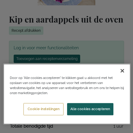
Kip en aardappels uit de oven
Recept afdrukken
Log in voor meer functionaliteiten
Toevoegen aan receptenverzameling
Ik wil dit maken
Ik heb dit gemaakt
Door op “Alle cookies accepteren” te klikken gaat u akkoord met het
opslaan van cookies op uw apparaat voor het verbeteren van
websitenavigatie, het analyseren van websitegebruik en om ons te helpen bij
onze marketingprojecten.
Voorbereidingstijd
10 minuten
Cookie-instellingen
Alle cookies accepteren
Kooktijd
50 minuten
Totale benodigde tijd
1 uur