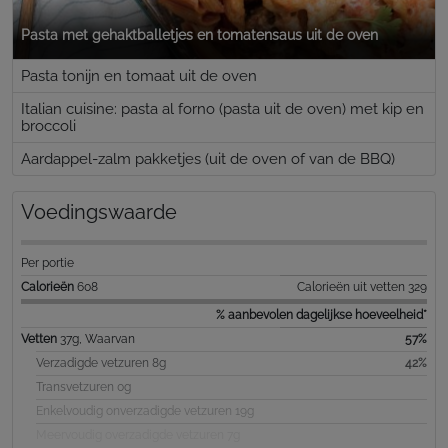
Pasta met gehaktballetjes en tomatensaus uit de oven
Pasta tonijn en tomaat uit de oven
Italian cuisine: pasta al forno (pasta uit de oven) met kip en
broccoli
Aardappel-zalm pakketjes (uit de oven of van de BBQ)
Voedingswaarde
Per portie
Calorieën
608
Calorieën uit vetten 329
% aanbevolen dagelijkse hoeveelheid*
Vetten
37g, Waarvan
57%
Verzadigde vetzuren 8g
42%
Transvetzuren 0g
Enkelvoudig onverzadigde vetzuren 19g
Meervoudig overzadigde vetzuren 7g