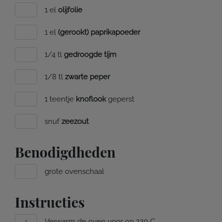
1 el
olijfolie
1 el
(gerookt) paprikapoeder
1/4 tl
gedroogde tijm
1/8 tl
zwarte peper
1 teentje
knoflook
geperst
snuf
zeezout
Benodigdheden
grote ovenschaal
Instructies
Verwarm de oven voor op 220 C.