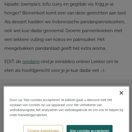
kipsaté, loempia's, tofu curry en gegrilde vis. Krijg je al
honger? Binnenkort komt een van deze gerechten aan bod.
Als dessert hadden we Indonesische pandanpannekoeken,
ook wel kue dadar genoemd. Groene pannenkoeken met
een lekkere vulling van kokos en palmsuiker. Het
meegebakken pandanblad geeft het extra aroma.
EDIT: de
rendang
vind je inmiddels online! Lekker om te
eten als hoofdgerecht voor je je kue dadar eet :-).
Door op “Alle cookies accepteren” te klikken gaat u akkoord met het
opslaan van cookies op uw apparaat voor het verbeteren van
websitenavigatie, het analyseren van websitegebruik en om ons te helpen bij
onze marketingprojecten.
Cookie-instellingen
Alle cookies accepteren