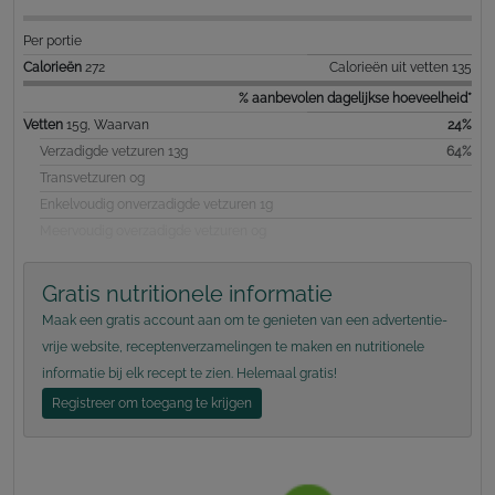
Per portie
Calorieën
272
Calorieën uit vetten 135
% aanbevolen dagelijkse hoeveelheid*
Vetten
15g, Waarvan
24%
Verzadigde vetzuren 13g
64%
Transvetzuren 0g
Enkelvoudig onverzadigde vetzuren 1g
Meervoudig overzadigde vetzuren 0g
Gratis nutritionele informatie
Maak een gratis account aan om te genieten van een advertentie-
vrije website, receptenverzamelingen te maken en nutritionele
informatie bij elk recept te zien. Helemaal gratis!
Registreer om toegang te krijgen