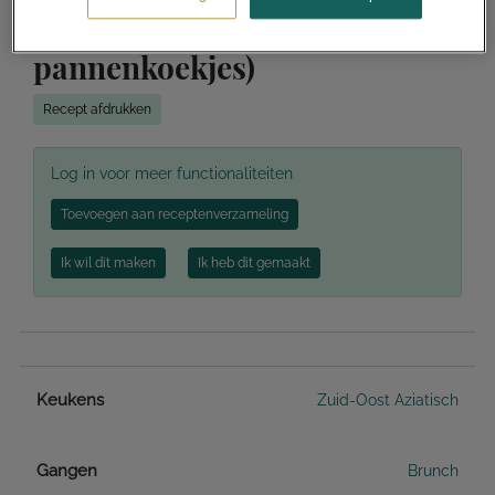
Kue dadar (pandan
pannenkoekjes)
Recept afdrukken
Log in voor meer functionaliteiten
Toevoegen aan receptenverzameling
Ik wil dit maken
Ik heb dit gemaakt
Keukens
Zuid-Oost Aziatisch
Gangen
Brunch