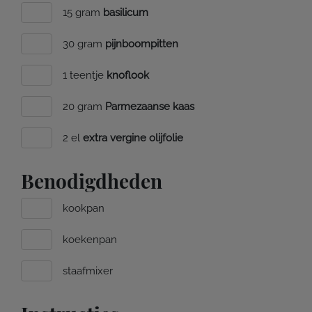
15 gram
basilicum
30 gram
pijnboompitten
1 teentje
knoflook
20 gram
Parmezaanse kaas
2 el
extra vergine olijfolie
Benodigdheden
kookpan
koekenpan
staafmixer