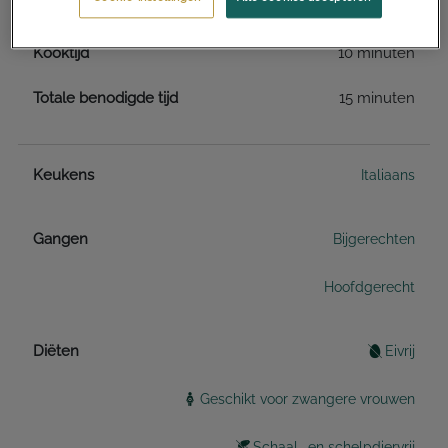
Voorbereidingstijd
5 minuten
Kooktijd
10 minuten
Totale benodigde tijd
15 minuten
Keukens
Italiaans
Gangen
Bijgerechten
Hoofdgerecht
Diëten
Eivrij
Geschikt voor zwangere vrouwen
Schaal- en schelpdiervrij