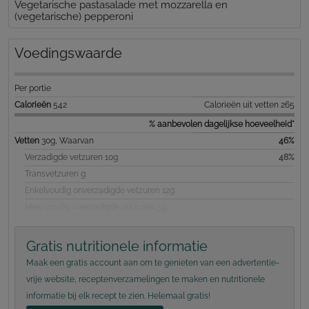
Vegetarische pastasalade met mozzarella en
(vegetarische) pepperoni
Voedingswaarde
Per portie
Calorieën
542
Calorieën uit vetten 265
% aanbevolen dagelijkse hoeveelheid*
Vetten
30g, Waarvan
46%
Verzadigde vetzuren 10g
48%
Transvetzuren g
Enkelvoudig onverzadigde vetzuren 12g
Meervoudig overzadigde vetzuren 5g
Gratis nutritionele informatie
Maak een gratis account aan om te genieten van een advertentie-
vrije website, receptenverzamelingen te maken en nutritionele
informatie bij elk recept te zien. Helemaal gratis!