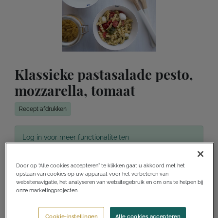
Klassieke pastasalade pesto,
mozzarella, tomaat
Recept afdrukken
Log in voor meer functionaliteiten
Toevoegen aan receptenverzameling
Door op “Alle cookies accepteren” te klikken gaat u akkoord met het
opslaan van cookies op uw apparaat voor het verbeteren van
Ik wil dit maken
Ik heb dit gemaakt
websitenavigatie, het analyseren van websitegebruik en om ons te helpen bij
onze marketingprojecten.
Cookie-instellingen
Alle cookies accepteren