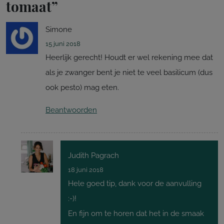
tomaat
”
Simone
15 juni 2018
Heerlijk gerecht! Houdt er wel rekening mee dat
als je zwanger bent je niet te veel basilicum (dus
ook pesto) mag eten.
Beantwoorden
Judith Pagrach
18 juni 2018
Hele goed tip, dank voor de aanvulling
:-)!
En fijn om te horen dat het in de smaak