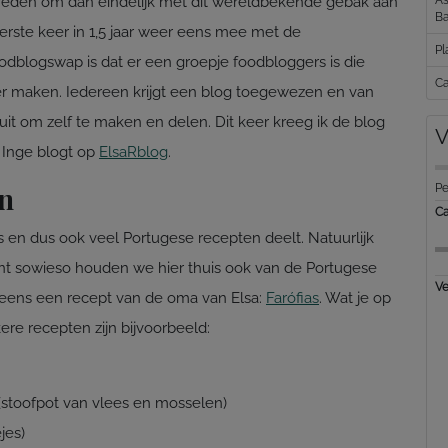
reden om dan eindelijk met dit wereldbekende gebak aan
Ba
eerste keer in 1,5 jaar weer eens mee met de
Pl
odblogswap is dat er een groepje foodbloggers is die
Ca
r maken. Iedereen krijgt een blog toegewezen en van
 uit om zelf te maken en delen. Dit keer kreeg ik de blog
V
 Inge blogt op
ElsaRblog
.
en
Pe
Ca
 is en dus ook veel Portugese recepten deelt. Natuurlijk
ant sowieso houden we hier thuis ook van de Portugese
Ve
l eens een recept van de oma van Elsa:
Farófias
. Wat je op
ere recepten zijn bijvoorbeeld:
(stoofpot van vlees en mosselen)
jes)