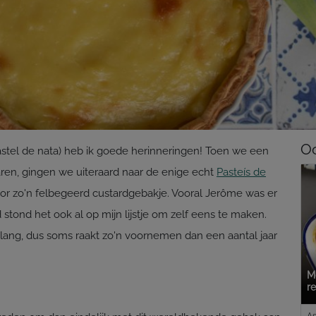
Oo
astel de nata) heb ik goede herinneringen! Toen we een
en, gingen we uiteraard naar de enige echt
Pasteís de
oor zo'n felbegeerd custardgebakje. Vooral Jerôme was er
 stond het ook al op mijn lijstje om zelf eens te maken.
rg lang, dus soms raakt zo'n voornemen dan een aantal jaar
M
r
As