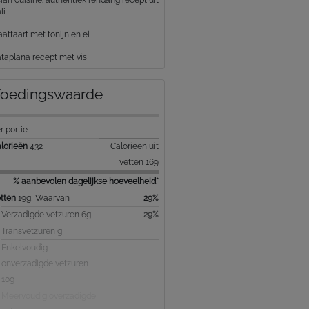
li
aattaart met tonijn en ei
taplana recept met vis
oedingswaarde
r portie
lorieën
432
Calorieën uit
vetten 169
% aanbevolen dagelijkse hoeveelheid*
tten
19g, Waarvan
29%
Verzadigde vetzuren 6g
29%
Transvetzuren g
Enkelvoudig
onverzadigde vetzuren
10g
Meervoudig overzadigde