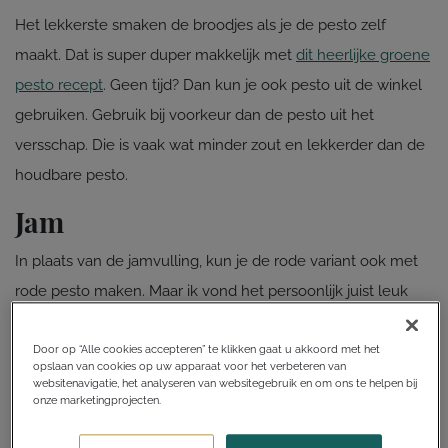
Het lekkerste smaken de broodjes als je de pesto zelf
maakt. Dat is super duper makkelijk met
dit heerlijke groene
pesto recept
. Geen tijd? Dan kun je ook pesto uit de winkel
gebruiken. Gebruik bij voorkeur dan de pesto uit het
versschap. Die is vaak wat minder zout en lekkerder dan de
houdbare pesto.
Jam
In plaats van de jamvulling, kun je de rode variant ook met
rode pesto maken. Maar ik vond het persoonlijk juist leuk
om heel andere smaken te hebben :-). Het croissantdeeg
haal je in de supermarkt in het koelschap. Kies bijvoorbeeld
Door op “Alle cookies accepteren” te klikken gaat u akkoord met het
opslaan van cookies op uw apparaat voor het verbeteren van
de variant 'supercroissants' zodat je lekker grote plakken
websitenavigatie, het analyseren van websitegebruik en om ons te helpen bij
onze marketingprojecten.
hebt. Dat is makkelijker om te broodjes mee te maken.