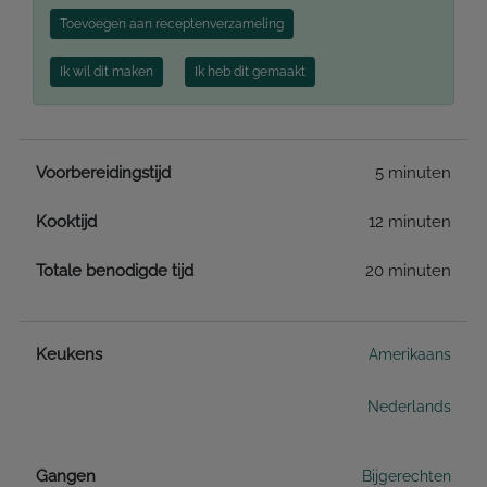
Toevoegen aan receptenverzameling
Ik wil dit maken
Ik heb dit gemaakt
Voorbereidingstijd
5 minuten
Kooktijd
12 minuten
Totale benodigde tijd
20 minuten
Keukens
Amerikaans
Nederlands
Gangen
Bijgerechten