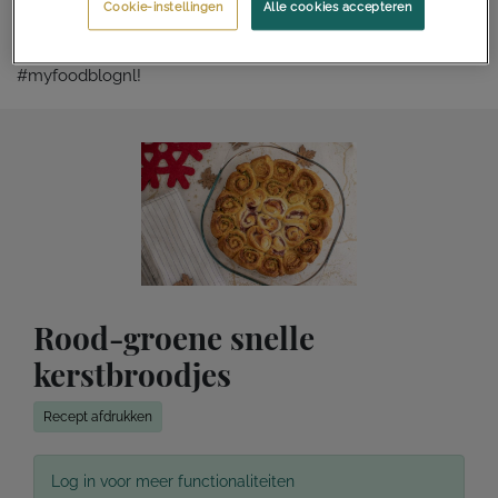
Ga jij deze kerstbroodjes ook proberen? Laat het weten in
Cookie-instellingen
Alle cookies accepteren
de comments of tag ons op social media met
#myfoodblognl!
Rood-groene snelle
kerstbroodjes
Recept afdrukken
Log in voor meer functionaliteiten