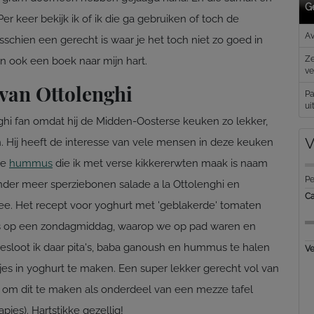
Ge
er keer bekijk ik of ik die ga gebruiken of toch de
Av
schien een gerecht is waar je het toch niet zo goed in
Ze
dan ook een boek naar mijn hart.
ve
 van Ottolenghi
Pa
ui
ghi fan omdat hij de Midden-Oosterse keuken zo lekker,
V
. Hij heeft de interesse van vele mensen in deze keuken
De
hummus
die ik met verse kikkererwten maak is naam
Pe
onder meer sperziebonen salade a la Ottolenghi en
Ca
ee. Het recept voor yoghurt met 'geblakerde' tomaten
. Dus op een zondagmiddag, waarop we op pad waren en
loot ik daar pita's, baba ganoush en hummus te halen
Ve
jes in yoghurt te maken. Een super lekker gerecht vol van
n om dit te maken als onderdeel van een mezze tafel
jes). Hartstikke gezellig!