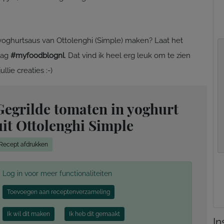
yoghurtsaus van Ottolenghi (Simple) maken? Laat het
tag
#myfoodblognl
. Dat vind ik heel erg leuk om te zien
llie creaties :-)
Gegrilde tomaten in yoghurt
uit Ottolenghi Simple
Recept afdrukken
Log in voor meer functionaliteiten
Toevoegen aan receptenverzameling
Ik wil dit maken
Ik heb dit gemaakt
In