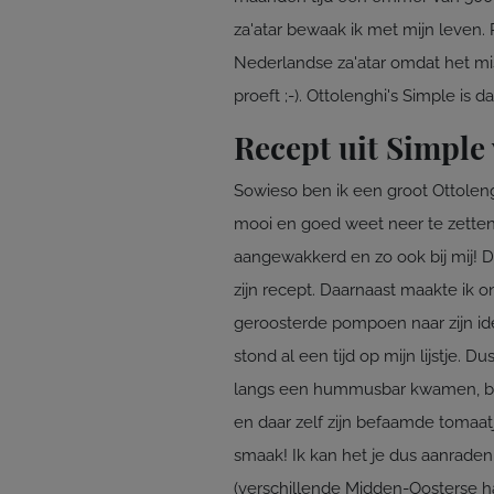
za'atar bewaak ik met mijn leven. P
Nederlandse za'atar omdat het mis
proeft ;-). Ottolenghi's Simple is 
Recept uit Simple
Sowieso ben ik een groot Ottolen
mooi en goed weet neer te zetten
aangewakkerd en zo ook bij mij! 
zijn recept. Daarnaast maakte ik 
geroosterde pompoen naar zijn id
stond al een tijd op mijn lijstje
langs een hummusbar kwamen, bes
en daar zelf zijn befaamde tomaat
smaak! Ik kan het je dus aanrade
(verschillende Midden-Oosterse hap