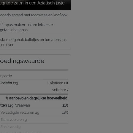
grilde zalm in een Aziatisch jasje
ocado spread met roomkaas en knoflook
lf tapas maken - de 20 lekkerste
getarische tapas
sta met gehaktballetjes en tomatensaus
t de oven
oedingswaarde
r portie
lorieën
173
Calorieën uit
vetten 117
% aanbevolen dagelijkse hoeveelheid*
tten
14g, Waarvan
21%
Verzadigde vetzuren 4g
18%
Transvetzuren g
Enkelvoudig