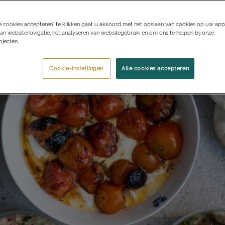
e cookies accepteren” te klikken gaat u akkoord met het opslaan van cookies op uw app
an websitenavigatie, het analyseren van websitegebruik en om ons te helpen bij onze
jecten.
Cookie-instellingen
Alle cookies accepteren