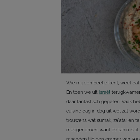
Wie mij een beetje kent, weet dat
En toen we uit
Israël
terugkwamen 
daar fantastisch gegeten. Vaak heb 
cuisine dag in dag uit wel zat word
trouwens wat sumak, za'atar en tah
meegenomen, want de tahin is al h
maanden tijd een emmer van 500