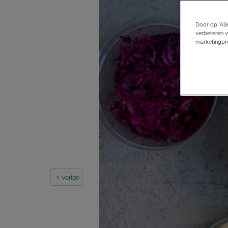
Door op “All
verbeteren v
marketingpro
vorige