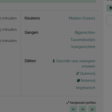
0 minuten
Keukens
Midden-Oosters
5 minuten
Gangen
Bijgerechten
Tussendoortjes
0 minuten
Voorgerechten
Diëten
Geschikt voor zwangere
vrouwen
Glutenvrij
Notenvrij
Vegetarisch
Aanpassen porties:
1x
2x
3x