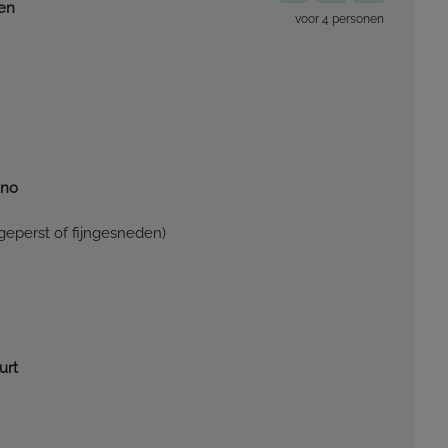
en
voor 4 personen
ano
geperst of fijngesneden)
urt