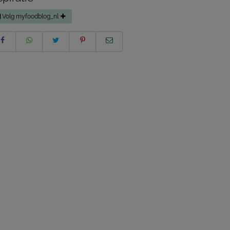
Volg myfoodblog_nl