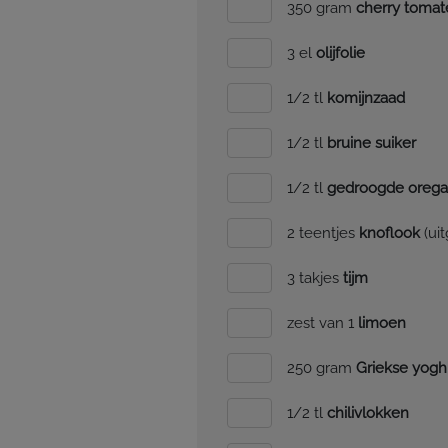
350 gram
cherry tomat
3 el
olijfolie
1/2 tl
komijnzaad
1/2 tl
bruine suiker
1/2 tl
gedroogde oreg
2 teentjes
knoflook
(uit
3 takjes
tijm
zest van 1
limoen
250 gram
Griekse yogh
1/2 tl
chilivlokken