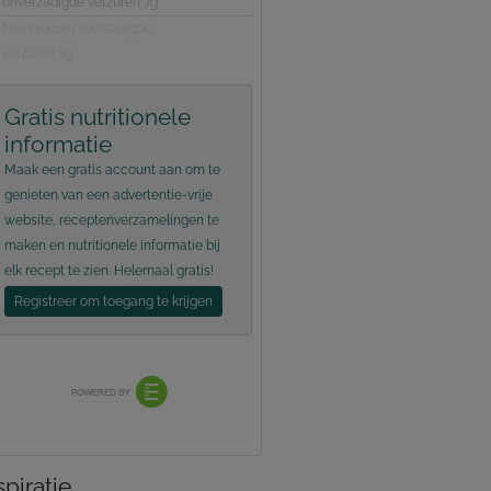
onverzadigde vetzuren 7g
Meervoudig overzadigde
vetzuren 1g
Gratis nutritionele
informatie
Maak een gratis account aan om te
genieten van een advertentie-vrije
website, receptenverzamelingen te
maken en nutritionele informatie bij
elk recept te zien. Helemaal gratis!
Registreer om toegang te krijgen
spiratie