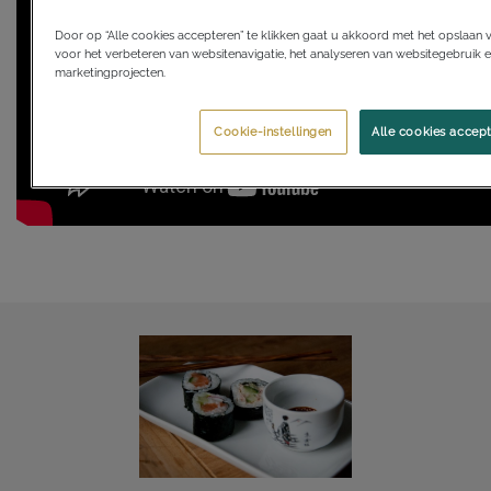
Door op “Alle cookies accepteren” te klikken gaat u akkoord met het opslaan
voor het verbeteren van websitenavigatie, het analyseren van websitegebruik e
marketingprojecten.
Cookie-instellingen
Alle cookies accep