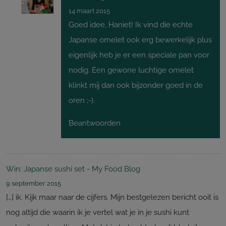
14 maart 2015
Goed idee, Haniet! Ik vind die echte
Japanse omelet ook erg bewerkelijk plus
eigenlijk heb je er een speciale pan voor
nodig. Een gewone luchtige omelet
klinkt mij dan ook bijzonder goed in de
oren ;-).
Beantwoorden
Win: Japanse sushi set - My Food Blog
9 september 2015
[…] ik. Kijk maar naar de cijfers. Mijn bestgelezen bericht ooit is
nog altijd die waarin ik je vertel wat je in je sushi kunt