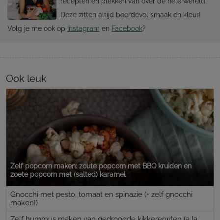
recepten en plekken van over de hele wereld.
Deze zitten altijd boordevol smaak en kleur!
Volg je me ook op
Instagram
en
Facebook
?
Ook leuk
Zelf popcorn maken: zoute popcorn met BBQ kruiden en
zoete popcorn met (salted) karamel
Gnocchi met pesto, tomaat en spinazie (+ zelf gnocchi
maken!)
Zelf hummus maken van gedroogde kikkererwten (a la