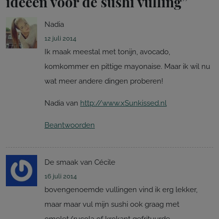
ideeën voor de sushi vulling
”
Nadia
12 juli 2014
Ik maak meestal met tonijn, avocado,
komkommer en pittige mayonaise. Maar ik wil nu
wat meer andere dingen proberen!
Nadia van
http://www.xSunkissed.nl
Beantwoorden
De smaak van Cécile
16 juli 2014
bovengenoemde vullingen vind ik erg lekker,
maar maar vul mijn sushi ook graag met
omelet/rucola of krokant gefrituurde