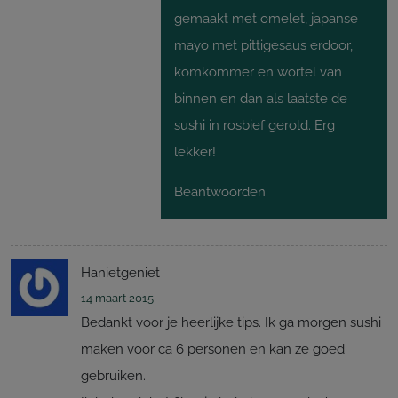
gemaakt met omelet, japanse
mayo met pittigesaus erdoor,
komkommer en wortel van
binnen en dan als laatste de
sushi in rosbief gerold. Erg
lekker!
Beantwoorden
Hanietgeniet
14 maart 2015
Bedankt voor je heerlijke tips. Ik ga morgen sushi
maken voor ca 6 personen en kan ze goed
gebruiken.