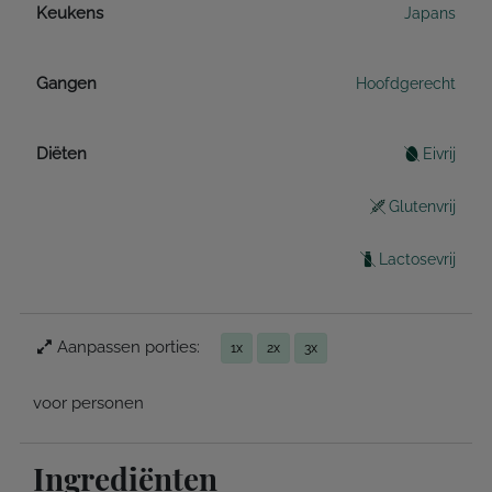
Keukens
Japans
Gangen
Hoofdgerecht
Diëten
Eivrij
Glutenvrij
Lactosevrij
Aanpassen porties:
1x
2x
3x
voor personen
Ingrediënten