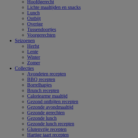
Hoofdgerecht
Lichte maaltijden en snacks
Lunch
Ontbijt
Overige
Tussendoortjes
Voorgerechten
Seizoenen
Herfst
Lente
Winter
Zomer
Collecties
Avondeten recepten
BBQ recepten
Borrelhapjes
Brunch recepten
Caloriearme maaltijd
Gezond ontbijten recepten
Gezonde avondmaaltijd
Gezonde gerechten
Gezonde lunch
Gezonde lunch recepten
Glutenvrije recepten
Hartige taart recepten