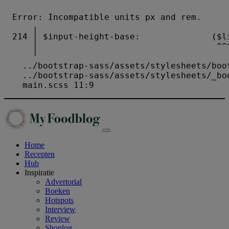
Home
Recepten
Hub
Inspiratie
Advertorial
Boeken
Hotspots
Interview
Review
Shoplog