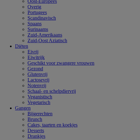
Oost-Europees
Overig
Portugees
Scandinavisch
Spaans
Surinaams
Zuid-Amerikaans
Zuid-Oost Aziatisch
Diëten
Eivrij
Eiwitrijk
Geschikt voor zwangere vrouwen
Gezond
Glutenvrij
Lactosevrij
Notenvrij
Schaal- en schelpdiervrij
Veganistisch
Vegetarisch
Gangen
Bijgerechten
Brunch
Cakes, taarten en koekjes
Desserts
Drankjes