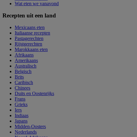
Wat eten we vanavond
Recepten uit een land
Mexicaans eten
Italiaanse recepten
Pastagerechten
Rijstgerechten
Marokkaans eten
Afrikaans
Amerikaans
Australisch
Belgisch
Brits
Caribisch
Chinees
Duits en Oostenrijks
Frans
Grieks
Iers
Indiaas
Japans
Midden-Oosters
Nederlands