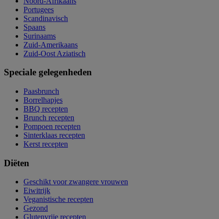
Noord-Afrikaans
Portugees
Scandinavisch
Spaans
Surinaams
Zuid-Amerikaans
Zuid-Oost Aziatisch
Speciale gelegenheden
Paasbrunch
Borrelhapjes
BBQ recepten
Brunch recepten
Pompoen recepten
Sinterklaas recepten
Kerst recepten
Diëten
Geschikt voor zwangere vrouwen
Eiwitrijk
Veganistische recepten
Gezond
Glutenvrije recepten