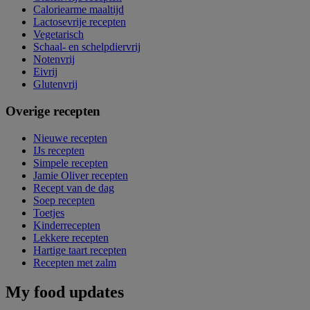
Caloriearme maaltijd
Lactosevrije recepten
Vegetarisch
Schaal- en schelpdiervrij
Notenvrij
Eivrij
Glutenvrij
Overige recepten
Nieuwe recepten
IJs recepten
Simpele recepten
Jamie Oliver recepten
Recept van de dag
Soep recepten
Toetjes
Kinderrecepten
Lekkere recepten
Hartige taart recepten
Recepten met zalm
My food updates