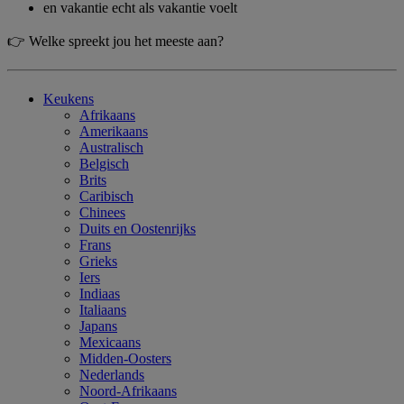
en vakantie echt als vakantie voelt
👉 Welke spreekt jou het meeste aan?
Keukens
Afrikaans
Amerikaans
Australisch
Belgisch
Brits
Caribisch
Chinees
Duits en Oostenrijks
Frans
Grieks
Iers
Indiaas
Italiaans
Japans
Mexicaans
Midden-Oosters
Nederlands
Noord-Afrikaans